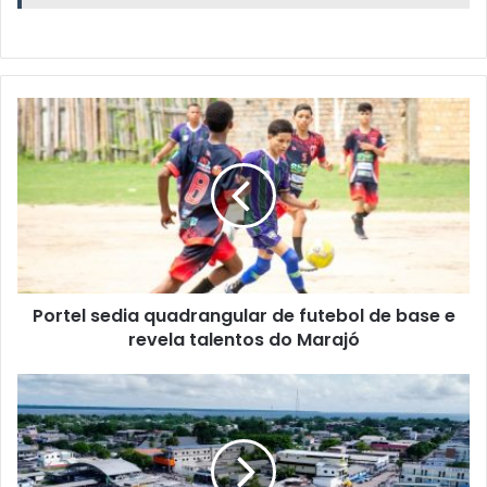
P
o
r
t
e
l
s
e
d
Portel sedia quadrangular de futebol de base e
i
revela talentos do Marajó
a
q
u
H
a
o
d
r
r
á
a
r