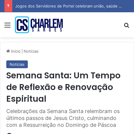
Jogos dos Servidores de Portel celebram união, saúde e espírito esportivo
Menu
P
Início
|
Notícias
Notícias
Semana Santa: Um Tempo
de Reflexão e Renovação
Espiritual
Celebrações da Semana Santa relembram os
últimos passos de Jesus Cristo, culminando
com a Ressurreição no Domingo de Páscoa