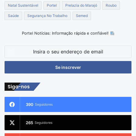
Natal Sustentável
Portel
Prelazia do Marajó
Roubo
Saúde
Segurança No Trabalho
Semed
Portel Notícias: Informação rápida e confiável!
Insira
o
seu
endereço
de
email
Siga-nos
390
Seguidores
265
Seguidores