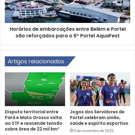
n
i
g
o
u
s
l
d
a
Horários de embarcações entre Belém e Portel
e
r
são reforçados para o 6º Portel AquaFest
e
d
m
e
b
f
a
u
Artigos relacionados
r
t
c
e
a
b
ç
o
õ
l
e
d
s
e
e
b
n
Disputa territorial entre
Jogos dos Servidores de
a
Pará e Mato Grosso volta
Portel celebram união,
t
ao STF e reacende tensão
saúde e espírito esportivo
s
r
sobre área de 22 mil km²
e
e
9 de novembro de 2025