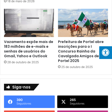
e
B
18 de maio de 2026
r
e
e
l
v
é
e
m
l
e
a
P
t
o
Vazamento expõe mais de
Prefeitura de Portel abre
a
r
183 milhões de e-mails e
inscrições para o I
l
t
senhas de usuários do
Concurso Rainha da
e
e
Gmail, Yahoo e Outlook
Cavalgada Amigos de
n
l
Portel 2025
28 de outubro de 2025
t
s
25 de outubro de 2025
o
ã
s
o
d
r
o
e
Siga-nos
M
f
a
o
390
265
r
r
Seguidores
Seguidores
a
ç
j
a