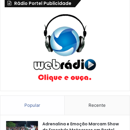
Rádio Portel Publicidade
e
s
t
Popular
Recente
Adrenalina e Emoção Marcam Show