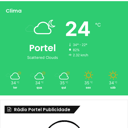
Clima
24
℃
Portel
34º - 22º
82%
2.32 km/h
Scattered Clouds
34
34
35
35
34
℃
℃
℃
℃
℃
ter
qua
qui
sex
sáb
Rádio Portel Publicidade