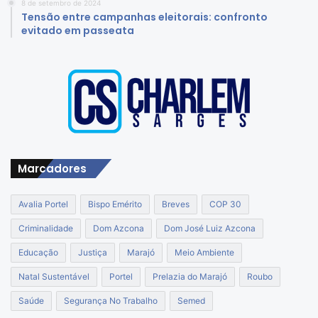
8 de setembro de 2024
Tensão entre campanhas eleitorais: confronto
evitado em passeata
Marcadores
Avalia Portel
Bispo Emérito
Breves
COP 30
Criminalidade
Dom Azcona
Dom José Luiz Azcona
Educação
Justiça
Marajó
Meio Ambiente
Natal Sustentável
Portel
Prelazia do Marajó
Roubo
Saúde
Segurança No Trabalho
Semed