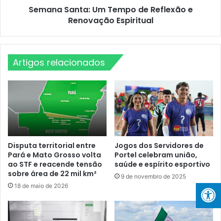
p
Semana Santa: Um Tempo de Reflexão e
t
r
Renovação Espiritual
a
e
:
p
U
a
m
r
Artigos relacionados
T
a
e
p
m
a
p
r
o
a
d
g
e
r
R
a
e
Disputa territorial entre
Jogos dos Servidores de
n
Pará e Mato Grosso volta
Portel celebram união,
f
ao STF e reacende tensão
saúde e espírito esportivo
d
l
sobre área de 22 mil km²
e
e
9 de novembro de 2025
e
x
18 de maio de 2026
v
ã
e
o
n
e