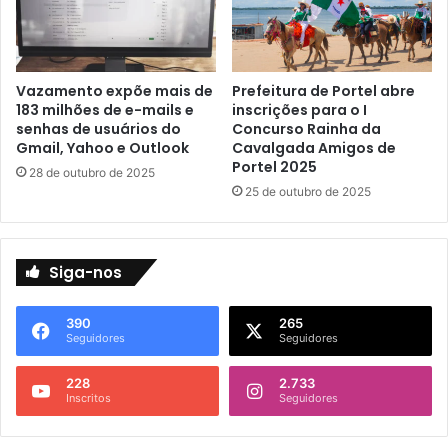
t
R
o
e
e
n
s
o
Vazamento expõe mais de
Prefeitura de Portel abre
p
v
183 milhões de e-mails e
inscrições para o I
o
a
senhas de usuários do
Concurso Rainha da
r
ç
Gmail, Yahoo e Outlook
Cavalgada Amigos de
t
ã
Portel 2025
28 de outubro de 2025
i
o
25 de outubro de 2025
v
E
o
s
e
p
t
i
Siga-nos
u
r
r
i
390
265
í
t
Seguidores
Seguidores
s
u
t
a
228
2.733
i
l
Inscritos
Seguidores
c
o