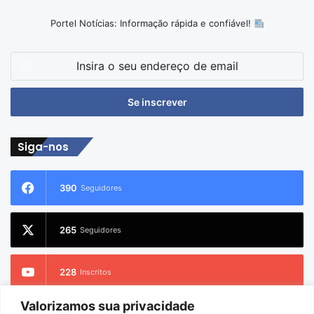
Portel Notícias: Informação rápida e confiável!
Insira
o
seu
endereço
de
email
Siga-nos
390
Seguidores
265
Seguidores
228
Inscritos
Valorizamos sua privacidade