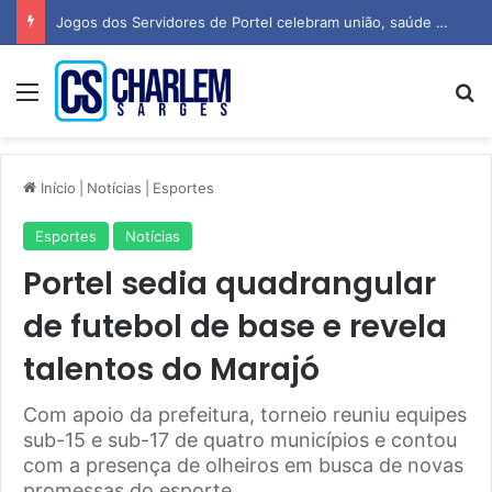
Jogos dos Servidores de Portel celebram união, saúde e espírito esportivo
Menu
P
Início
|
Notícias
|
Esportes
Esportes
Notícias
Portel sedia quadrangular
de futebol de base e revela
talentos do Marajó
Com apoio da prefeitura, torneio reuniu equipes
sub-15 e sub-17 de quatro municípios e contou
com a presença de olheiros em busca de novas
promessas do esporte