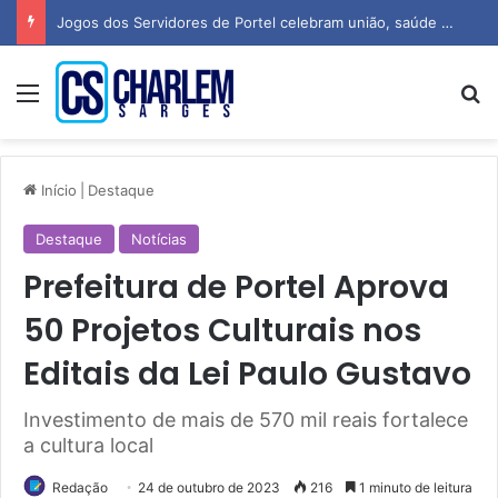
Jogos dos Servidores de Portel celebram união, saúde e espírito esportivo
Menu
P
Início
|
Destaque
Destaque
Notícias
Prefeitura de Portel Aprova
50 Projetos Culturais nos
Editais da Lei Paulo Gustavo
Investimento de mais de 570 mil reais fortalece
a cultura local
Redação
24 de outubro de 2023
216
1 minuto de leitura