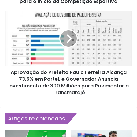
para o Início da Competição Esportiva
é
c
n
A
i
p
c
r
o
o
D
v
e
a
f
ç
i
ã
n
o
e
Aprovação do Prefeito Paulo Ferreira Alcança
d
D
73,5% em Portel, e Governador Anuncia
o
e
P
Investimento de 300 Milhões para Pavimentar a
t
r
Transmarajó
a
e
l
f
h
e
e
i
Artigos relacionados
s
t
C
o
r
P