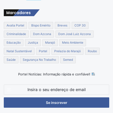
Marcadores
Avalia Portel
Bispo Emérito
Breves
COP 30
Criminalidade
Dom Azcona
Dom José Luiz Azcona
Educação
Justiça
Marajó
Meio Ambiente
Natal Sustentável
Portel
Prelazia do Marajó
Roubo
Saúde
Segurança No Trabalho
Semed
Portel Notícias: Informação rápida e confiável!
Insira
o
seu
endereço
de