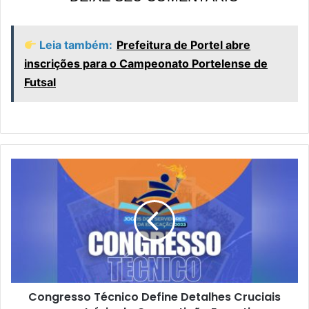
Leia também:
Prefeitura de Portel abre
inscrições para o Campeonato Portelense de
Futsal
C
o
n
g
r
e
s
s
o
Congresso Técnico Define Detalhes Cruciais
T