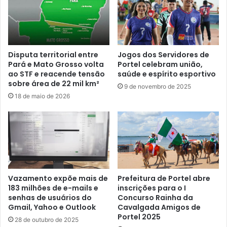
u
a
c
u
i
l
a
o
i
F
Disputa territorial entre
Jogos dos Servidores de
s
e
Pará e Mato Grosso volta
Portel celebram união,
p
ao STF e reacende tensão
saúde e espírito esportivo
r
sobre área de 22 mil km²
a
r
9 de novembro de 2025
r
e
18 de maio de 2026
a
i
o
r
I
a
n
A
í
l
c
c
i
a
Vazamento expõe mais de
Prefeitura de Portel abre
o
n
183 milhões de e-mails e
inscrições para o I
d
ç
senhas de usuários do
Concurso Rainha da
a
a
Gmail, Yahoo e Outlook
Cavalgada Amigos de
C
7
Portel 2025
28 de outubro de 2025
o
3