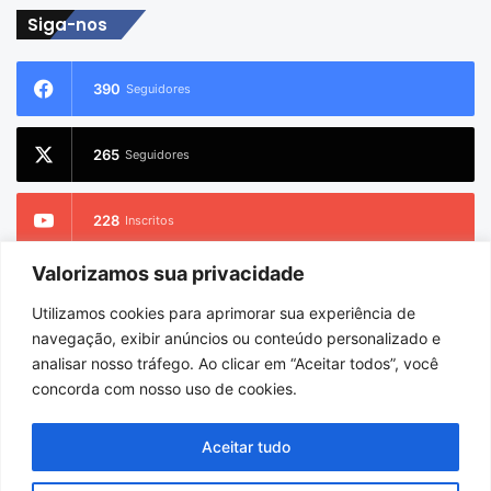
email
Siga-nos
390
Seguidores
265
Seguidores
228
Inscritos
Valorizamos sua privacidade
2.733
Seguidores
Utilizamos cookies para aprimorar sua experiência de
navegação, exibir anúncios ou conteúdo personalizado e
analisar nosso tráfego. Ao clicar em “Aceitar todos”, você
concorda com nosso uso de cookies.
© Copyright 2026
Charlem Sarges
. Todos os direitos reservados |
Hospedado por
i9 Digital
Aceitar tudo
Início
Sobre
Equipe