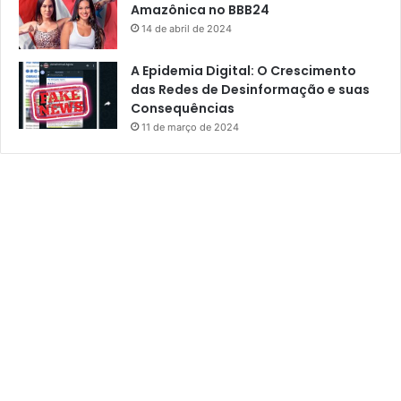
Amazônica no BBB24
n
t
14 de abril de 2024
a
r
A Epidemia Digital: O Crescimento
a
das Redes de Desinformação e suas
T
Consequências
r
11 de março de 2024
a
n
s
m
a
r
a
j
ó