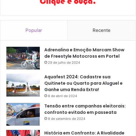
e
3
0
0
Popular
Recente
M
i
l
Adrenalina e Emoção Marcam Show
h
de Freestyle Motocross em Portel
õ
29 de julho de 2024
e
s
p
Aquafest 2024: Cadastre sua
a
Quitinete ou Quarto para Aluguel e
r
Ganhe uma Renda Extra!
a
8 de abril de 2024
P
Tensão entre campanhas eleitorais:
a
confronto evitado em passeata
v
8 de setembro de 2024
i
m
História em Confronto: A Rivalidade
e