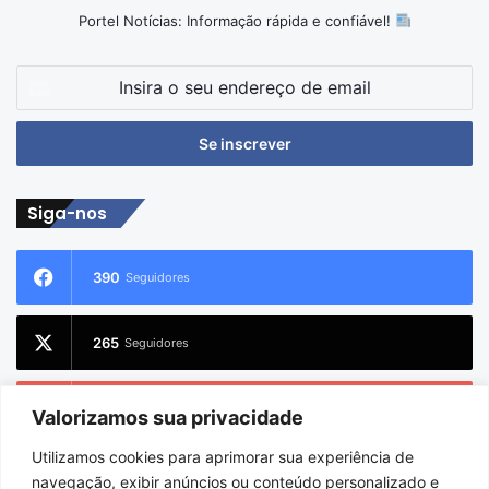
Portel Notícias: Informação rápida e confiável!
Insira
o
seu
endereço
de
email
Siga-nos
390
Seguidores
265
Seguidores
228
Inscritos
Valorizamos sua privacidade
Utilizamos cookies para aprimorar sua experiência de
2.733
Seguidores
navegação, exibir anúncios ou conteúdo personalizado e