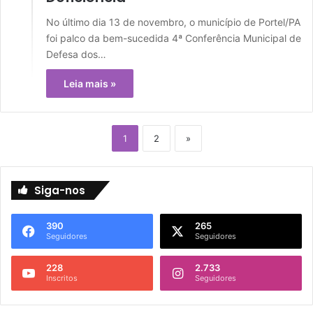
No último dia 13 de novembro, o município de Portel/PA
foi palco da bem-sucedida 4ª Conferência Municipal de
Defesa dos…
Leia mais »
1
2
»
Siga-nos
390
265
Seguidores
Seguidores
228
2.733
Inscritos
Seguidores