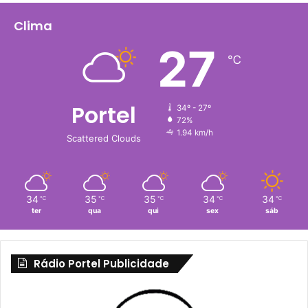
Clima
27
℃
Portel
34º - 27º
72%
1.94 km/h
Scattered Clouds
34
35
35
34
34
℃
℃
℃
℃
℃
ter
qua
qui
sex
sáb
Rádio Portel Publicidade