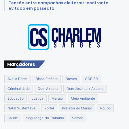
Tensão entre campanhas eleitorais: confronto
evitado em passeata
Marcadores
Avalia Portel
Bispo Emérito
Breves
COP 30
Criminalidade
Dom Azcona
Dom José Luiz Azcona
Educação
Justiça
Marajó
Meio Ambiente
Natal Sustentável
Portel
Prelazia do Marajó
Roubo
Saúde
Segurança No Trabalho
Semed