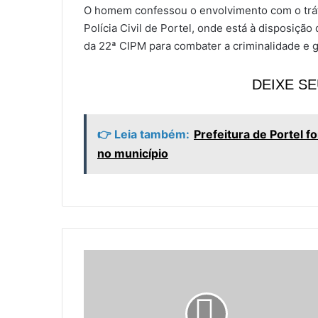
O homem confessou o envolvimento com o tráfi
Polícia Civil de Portel, onde está à disposição
da 22ª CIPM para combater a criminalidade e g
DEIXE S
👉 Leia também:
Prefeitura de Portel f
no município
T
i
r
o
t