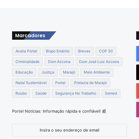
s
e
m
a
n
a
Marcadores
Avalia Portel
Bispo Emérito
Breves
COP 30
Criminalidade
Dom Azcona
Dom José Luiz Azcona
Educação
Justiça
Marajó
Meio Ambiente
Natal Sustentável
Portel
Prelazia do Marajó
Roubo
Saúde
Segurança No Trabalho
Semed
o
Portel Notícias: Informação rápida e confiável! 📰
Insira
o