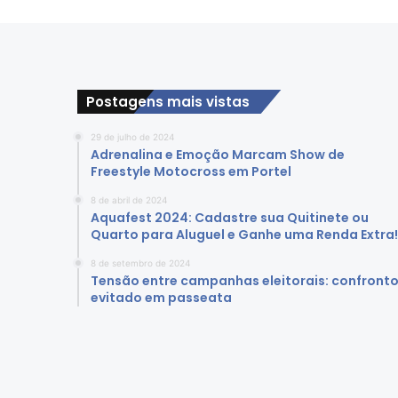
e
l
Postagens mais vistas
29 de julho de 2024
Adrenalina e Emoção Marcam Show de
Freestyle Motocross em Portel
8 de abril de 2024
Aquafest 2024: Cadastre sua Quitinete ou
Quarto para Aluguel e Ganhe uma Renda Extra!
8 de setembro de 2024
Tensão entre campanhas eleitorais: confront
evitado em passeata