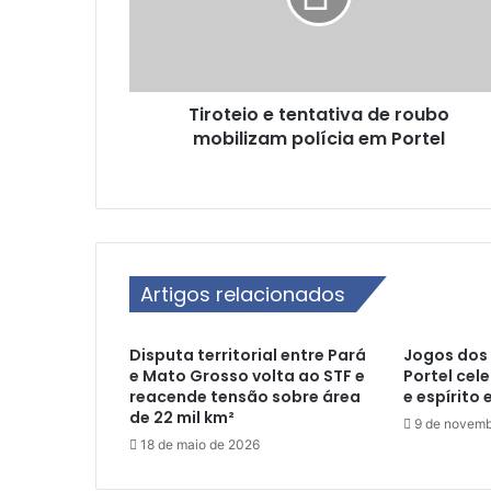
e
i
o
e
Tiroteio e tentativa de roubo
t
mobilizam polícia em Portel
e
n
t
a
t
i
v
Artigos relacionados
a
d
e
Disputa territorial entre Pará
Jogos dos 
r
e Mato Grosso volta ao STF e
Portel cel
o
reacende tensão sobre área
e espírito 
u
de 22 mil km²
9 de novemb
b
18 de maio de 2026
o
m