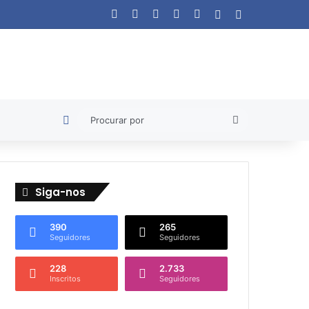
Facebook
X
YouTube
Instagram
WhatsApp
Artigo aleatório
Barra Lateral
Artigo aleatório
Procurar
por
Siga-nos
390
265
Seguidores
Seguidores
228
2.733
Inscritos
Seguidores