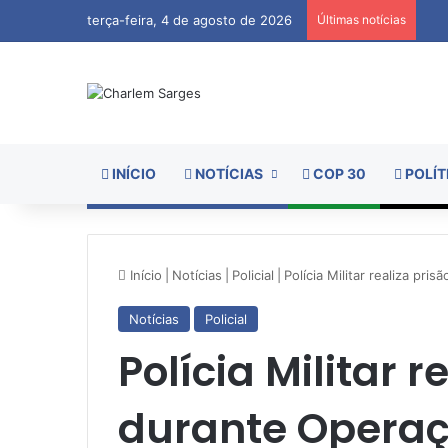
terça-feira, 4 de agosto de 2026
Últimas notícias
INÍCIO
NOTÍCIAS
COP 30
POLÍT
Início
|
Notícias
|
Policial
|
Polícia Militar realiza pr
Notícias
Policial
Polícia Militar r
durante Operaç