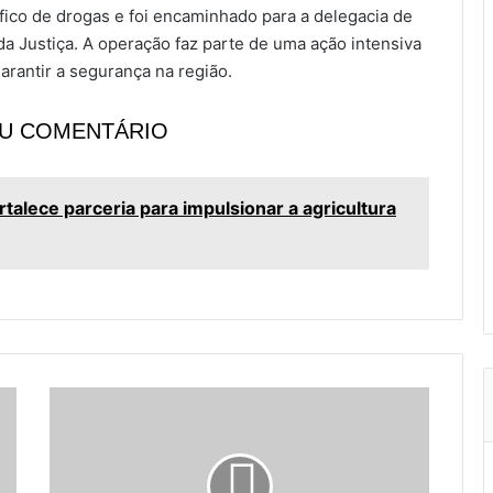
co de drogas e foi encaminhado para a delegacia de
 da Justiça. A operação faz parte de uma ação intensiva
arantir a segurança na região.
EU COMENTÁRIO
ortalece parceria para impulsionar a agricultura
P
o
r
t
e