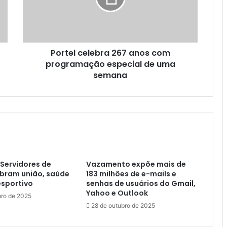
l
c
e
l
Portel celebra 267 anos com
e
programação especial de uma
b
r
semana
a
2
6
7
a
n
o
s
Servidores de
Vazamento expõe mais de
c
ebram união, saúde
183 milhões de e-mails e
o
esportivo
senhas de usuários do Gmail,
m
Yahoo e Outlook
ro de 2025
p
28 de outubro de 2025
r
o