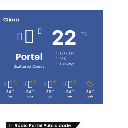
Clima
22
℃
Portel
34º - 22º
96%
1.39 km/h
Scattered Clouds
34
34
35
34
34
℃
℃
℃
℃
℃
ter
qua
qui
sex
sáb
Rádio Portel Publicidade