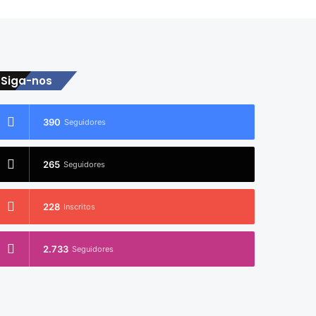
Siga-nos
390
Seguidores
265
Seguidores
228
Inscritos
2.733
Seguidores