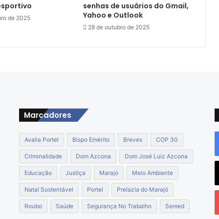
ã
esportivo
senhas de usuários do Gmail,
o
Yahoo e Outlook
ro de 2025
P
28 de outubro de 2025
r
o
f
i
s
s
i
o
Marcadores
n
a
l
Avalia Portel
Bispo Emérito
Breves
COP 30
A
b
Criminalidade
Dom Azcona
Dom José Luiz Azcona
r
Educação
Justiça
Marajó
Meio Ambiente
e
m
Natal Sustentável
Portel
Prelazia do Marajó
N
Roubo
Saúde
Segurança No Trabalho
Semed
o
o
v