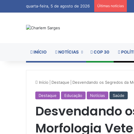
quarta-feira, 5 de agosto de 2026
Últimas notícias
INÍCIO
NOTÍCIAS
COP 30
POLÍT
Início
|
Destaque
|
Desvendando os Segredos da Morf
Destaque
Educação
Notícias
Saúde
Desvendando o
Morfologia Vete