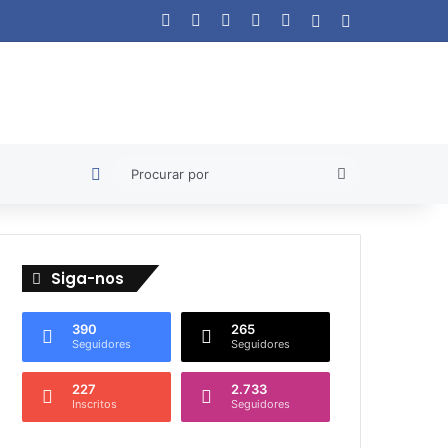
Facebook
X
YouTube
Instagram
WhatsApp
Artigo aleatório
Barra Lateral
Artigo aleatório
Procurar
por
Siga-nos
390
265
Seguidores
Seguidores
227
2.733
Inscritos
Seguidores