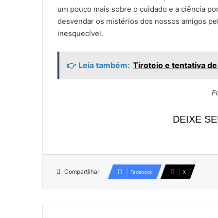
um pouco mais sobre o cuidado e a ciência por
desvendar os mistérios dos nossos amigos pe
inesquecível.
👉 Leia também:
Tiroteio e tentativa d
F
DEIXE S
Compartilhar
Facebook
X