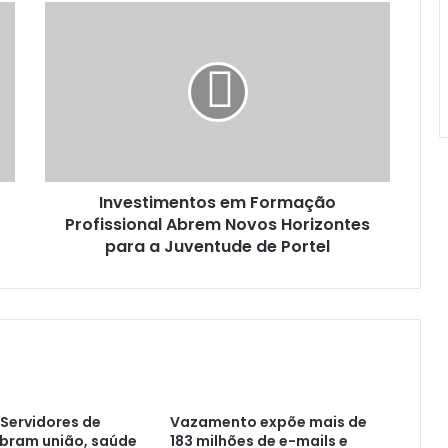
I
n
v
e
s
t
i
m
e
Investimentos em Formação
n
Profissional Abrem Novos Horizontes
t
o
para a Juventude de Portel
s
e
m
F
o
r
m
a
Servidores de
Vazamento expõe mais de
ç
ebram união, saúde
183 milhões de e-mails e