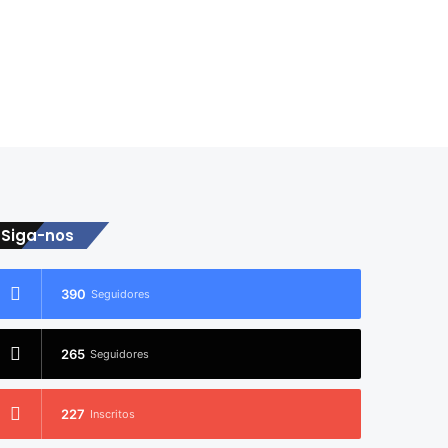
Siga-nos
390
Seguidores
265
Seguidores
227
Inscritos