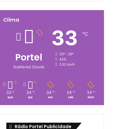
Clima
33
℃
Portel
33º - 29º
45%
2.52 km/h
Scattered Clouds
32
34
34
34
34
℃
℃
℃
℃
℃
qua
qui
sex
sáb
dom
Rádio Portel Publicidade