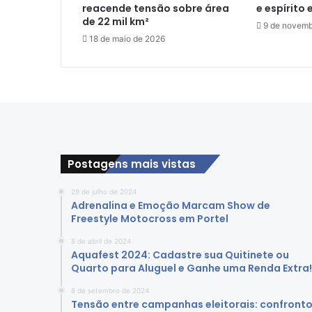
e
reacende tensão sobre área
e espírito 
p
de 22 mil km²
9 de novemb
a
18 de maio de 2026
r
a
o
s
J
E
B
'
Postagens mais vistas
s
2
29 de julho de 2024
0
Adrenalina e Emoção Marcam Show de
2
Freestyle Motocross em Portel
3
:
8 de abril de 2024
R
Aquafest 2024: Cadastre sua Quitinete ou
Quarto para Aluguel e Ganhe uma Renda Extra!
u
m
8 de setembro de 2024
o
Tensão entre campanhas eleitorais: confront
a