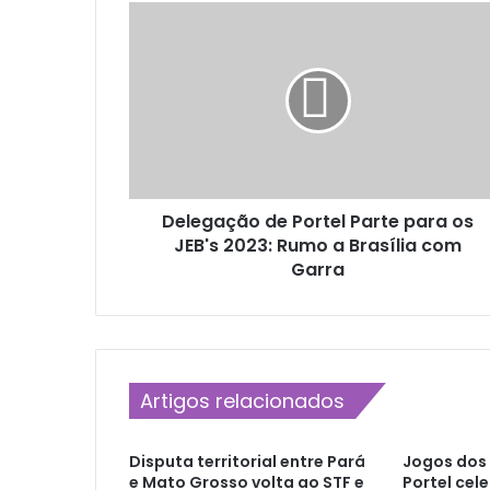
D
e
l
e
g
a
ç
ã
o
Delegação de Portel Parte para os
d
JEB's 2023: Rumo a Brasília com
e
P
Garra
o
r
t
e
l
Artigos relacionados
P
a
r
Disputa territorial entre Pará
Jogos dos 
t
e Mato Grosso volta ao STF e
Portel cel