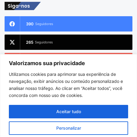
Siga-nos
390
Seguidores
265
Seguidores
228
Inscritos
Valorizamos sua privacidade
Utilizamos cookies para aprimorar sua experiência de
2.733
Seguidores
navegação, exibir anúncios ou conteúdo personalizado e
analisar nosso tráfego. Ao clicar em “Aceitar todos”, você
concorda com nosso uso de cookies.
© Copyright 2026
Charlem Sarges
. Todos os direitos reservados |
Aceitar tudo
Hospedado por
i9 Digital
Personalizar
Início
Sobre
Equipe