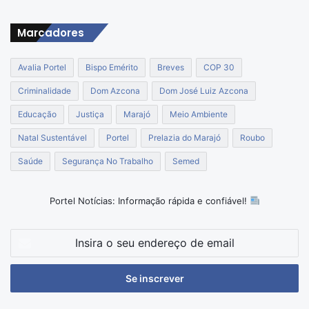
Marcadores
Avalia Portel
Bispo Emérito
Breves
COP 30
Criminalidade
Dom Azcona
Dom José Luiz Azcona
Educação
Justiça
Marajó
Meio Ambiente
Natal Sustentável
Portel
Prelazia do Marajó
Roubo
Saúde
Segurança No Trabalho
Semed
Portel Notícias: Informação rápida e confiável!
Insira
o
seu
endereço
de
email