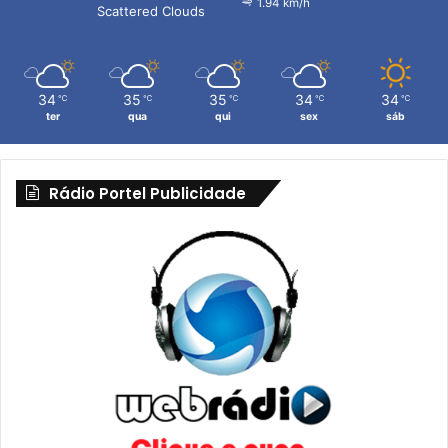
1.94 km/h
Scattered Clouds
34
35
35
34
34
℃
℃
℃
℃
℃
ter
qua
qui
sex
sáb
Rádio Portel Publicidade