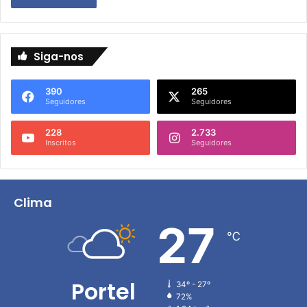
Siga-nos
390
265
Seguidores
Seguidores
228
2.733
Inscritos
Seguidores
Clima
27
℃
Portel
34º - 27º
72%