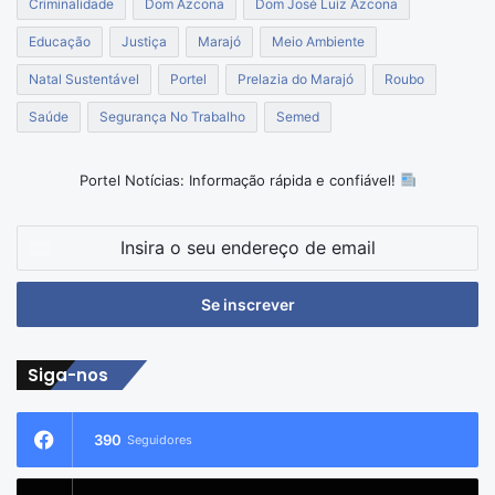
Criminalidade
Dom Azcona
Dom José Luiz Azcona
Educação
Justiça
Marajó
Meio Ambiente
Natal Sustentável
Portel
Prelazia do Marajó
Roubo
Saúde
Segurança No Trabalho
Semed
Portel Notícias: Informação rápida e confiável!
Insira
o
seu
endereço
de
email
Siga-nos
390
Seguidores