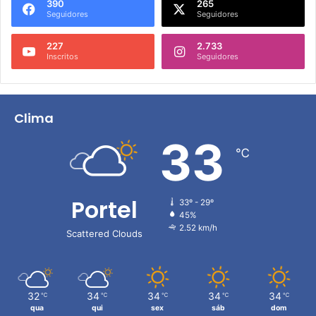
390
265
Seguidores
Seguidores
227
2.733
Inscritos
Seguidores
Clima
33
℃
Portel
33º - 29º
45%
2.52 km/h
Scattered Clouds
32
34
34
34
34
℃
℃
℃
℃
℃
qua
qui
sex
sáb
dom