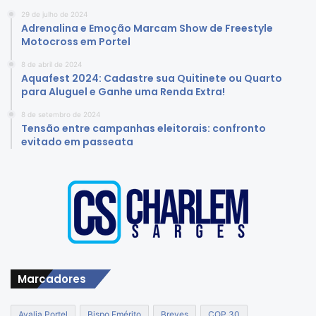
29 de julho de 2024
Adrenalina e Emoção Marcam Show de Freestyle
Motocross em Portel
8 de abril de 2024
Aquafest 2024: Cadastre sua Quitinete ou Quarto
para Aluguel e Ganhe uma Renda Extra!
8 de setembro de 2024
Tensão entre campanhas eleitorais: confronto
evitado em passeata
Marcadores
Avalia Portel
Bispo Emérito
Breves
COP 30