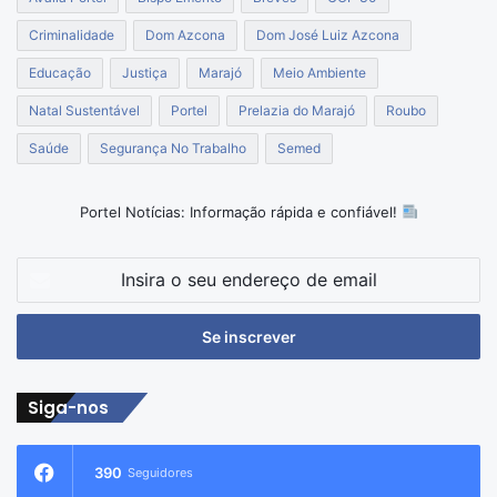
Criminalidade
Dom Azcona
Dom José Luiz Azcona
Educação
Justiça
Marajó
Meio Ambiente
Natal Sustentável
Portel
Prelazia do Marajó
Roubo
Saúde
Segurança No Trabalho
Semed
Portel Notícias: Informação rápida e confiável!
Insira
o
seu
endereço
de
email
Siga-nos
390
Seguidores