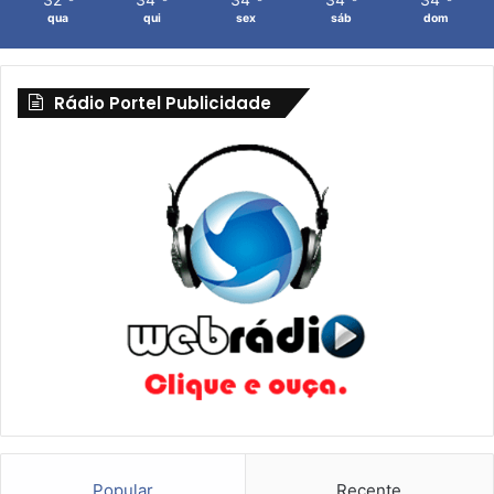
qua
qui
sex
sáb
dom
Rádio Portel Publicidade
Popular
Recente