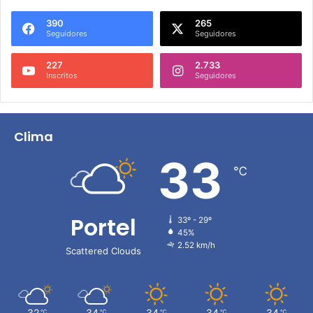
390
265
Seguidores
Seguidores
227
2.733
Inscritos
Seguidores
Clima
33
℃
Portel
33º - 29º
45%
2.52 km/h
Scattered Clouds
32
34
34
34
34
℃
℃
℃
℃
℃