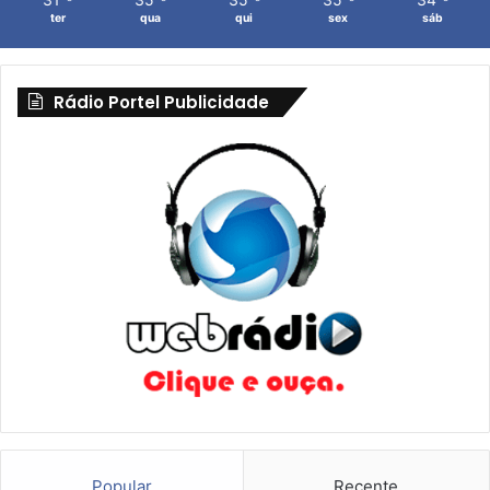
ter
qua
qui
sex
sáb
Rádio Portel Publicidade
Popular
Recente