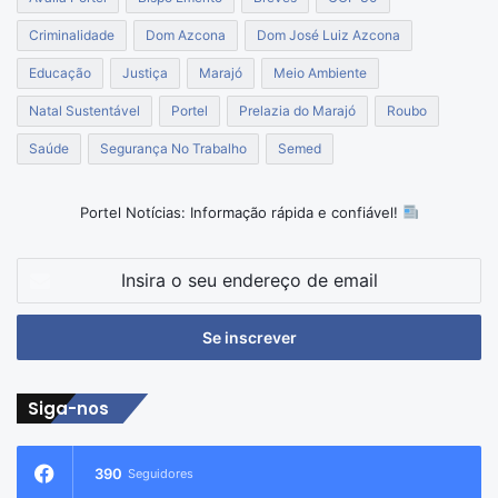
Criminalidade
Dom Azcona
Dom José Luiz Azcona
Educação
Justiça
Marajó
Meio Ambiente
Natal Sustentável
Portel
Prelazia do Marajó
Roubo
Saúde
Segurança No Trabalho
Semed
Portel Notícias: Informação rápida e confiável!
Insira
o
seu
endereço
de
email
Siga-nos
390
Seguidores