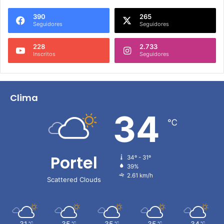
390
265
Seguidores
Seguidores
228
2.733
Inscritos
Seguidores
Clima
34
℃
Portel
34º - 31º
39%
2.61 km/h
Scattered Clouds
31
35
35
35
34
℃
℃
℃
℃
℃