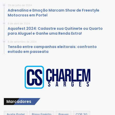
29 de julho de 2024
Adrenalina e Emoção Marcam Show de Freestyle
Motocross em Portel
8 de abril de 2024
Aquafest 2024: Cadastre sua Quitinete ou Quarto
para Aluguel e Ganhe uma Renda Extra!
8 de setembro de 2024
Tensão entre campanhas eleitorais: confronto
evitado em passeata
Marcadores
Avalia Portel
Bispo Emérito
Breves
COP 30