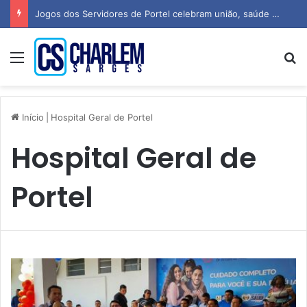
Jogos dos Servidores de Portel celebram união, saúde e espírito esportivo
Menu
P
Início
|
Hospital Geral de Portel
Hospital Geral de
Portel