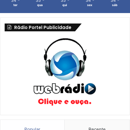
34
35
35
34
34
ter
qua
qui
sex
sáb
Rádio Portel Publicidade
Popular
Recente