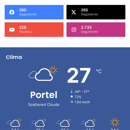
390
265
Seguidores
Seguidores
228
2.733
Inscritos
Seguidores
Clima
27
℃
Portel
34º - 27º
72%
1.94 km/h
Scattered Clouds
℃
℃
℃
℃
℃