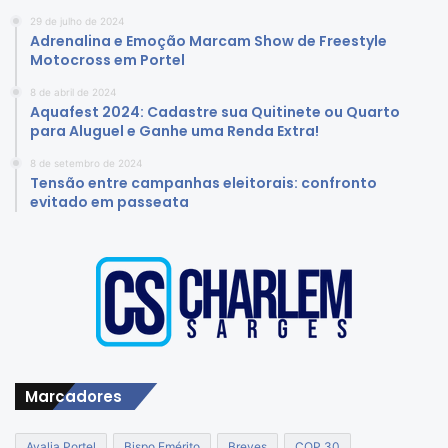
29 de julho de 2024
Adrenalina e Emoção Marcam Show de Freestyle
Motocross em Portel
8 de abril de 2024
Aquafest 2024: Cadastre sua Quitinete ou Quarto
para Aluguel e Ganhe uma Renda Extra!
8 de setembro de 2024
Tensão entre campanhas eleitorais: confronto
evitado em passeata
Marcadores
Avalia Portel
Bispo Emérito
Breves
COP 30