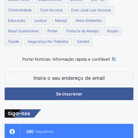
Criminalidade
Dom Azcona
Dom José Luiz Azcona
Educação
Justiça
Marajó
Meio Ambiente
Natal Sustentável
Portel
Prelazia do Marajó
Roubo
Saúde
Segurança No Trabalho
Semed
Portel Notícias: Informação rápida e confiável!
Insira
o
seu
endereço
de
email
Siga-nos
390
Seguidores