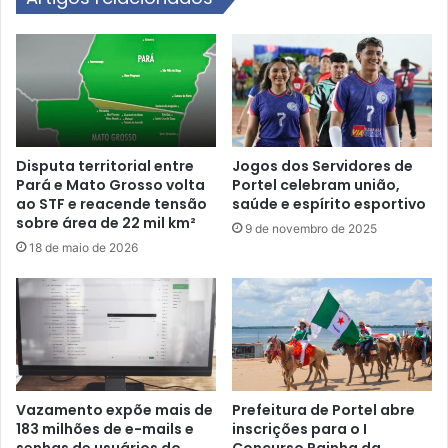
n
i
t
v
o
a
d
d
e
e
J
r
o
o
v
u
Disputa territorial entre
Jogos dos Servidores de
e
Pará e Mato Grosso volta
Portel celebram união,
b
n
ao STF e reacende tensão
saúde e espírito esportivo
o
sobre área de 22 mil km²
s
m
9 de novembro de 2025
E
o
18 de maio de 2026
s
b
c
i
r
l
i
i
t
z
o
a
r
m
Vazamento expõe mais de
Prefeitura de Portel abre
e
p
183 milhões de e-mails e
inscrições para o I
s
o
senhas de usuários do
Concurso Rainha da