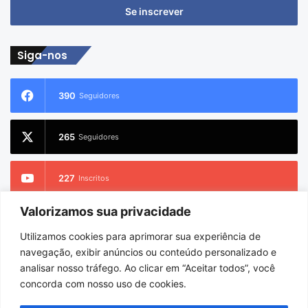
endereço
de
email
Siga-nos
390
Seguidores
265
Seguidores
227
Inscritos
Valorizamos sua privacidade
2.733
Seguidores
Utilizamos cookies para aprimorar sua experiência de
navegação, exibir anúncios ou conteúdo personalizado e
analisar nosso tráfego. Ao clicar em “Aceitar todos”, você
concorda com nosso uso de cookies.
© Copyright 2026
Charlem Sarges
. Todos os direitos reservados |
Hospedado por
i9 Digital