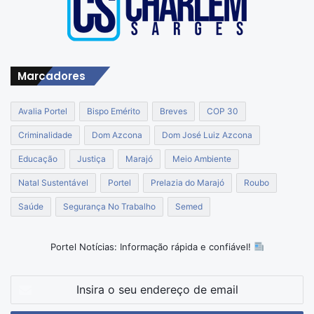
Marcadores
Avalia Portel
Bispo Emérito
Breves
COP 30
Criminalidade
Dom Azcona
Dom José Luiz Azcona
Educação
Justiça
Marajó
Meio Ambiente
Natal Sustentável
Portel
Prelazia do Marajó
Roubo
Saúde
Segurança No Trabalho
Semed
Portel Notícias: Informação rápida e confiável!
Insira
o
seu