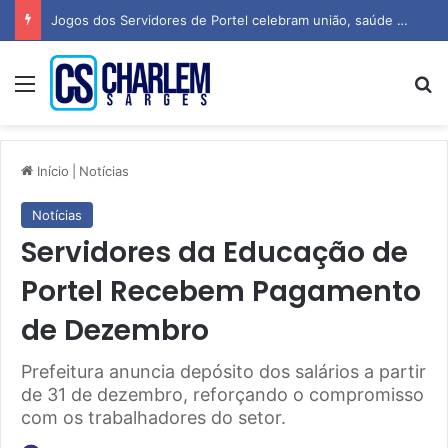
Jogos dos Servidores de Portel celebram união, saúde e espírito esportivo
Menu
P
Início
|
Notícias
Notícias
Servidores da Educação de
Portel Recebem Pagamento
de Dezembro
Prefeitura anuncia depósito dos salários a partir
de 31 de dezembro, reforçando o compromisso
com os trabalhadores do setor.