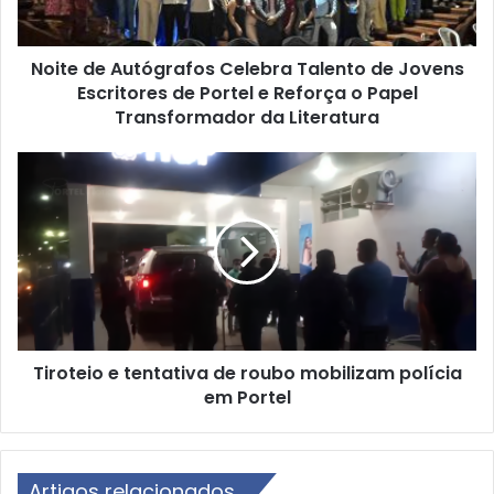
A
u
Noite de Autógrafos Celebra Talento de Jovens
t
Escritores de Portel e Reforça o Papel
ó
g
Transformador da Literatura
r
a
T
f
i
o
r
s
o
C
t
e
e
l
i
e
o
b
e
r
Tiroteio e tentativa de roubo mobilizam polícia
t
a
em Portel
e
T
n
a
t
l
a
e
Artigos relacionados
t