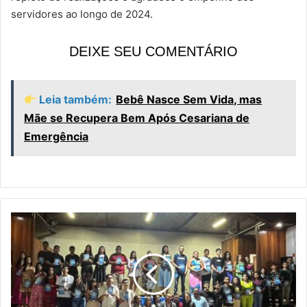
servidores ao longo de 2024.
DEIXE SEU COMENTÁRIO
Leia também:
Bebê Nasce Sem Vida, mas
Mãe se Recupera Bem Após Cesariana de
Emergência
N
o
i
t
e
d
e