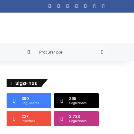
Facebook
X
YouTube
Instagram
WhatsApp
Artigo aleatório
Barra Lateral
Artigo aleatório
Procurar
por
Siga-nos
390
265
Seguidores
Seguidores
227
2.733
Inscritos
Seguidores