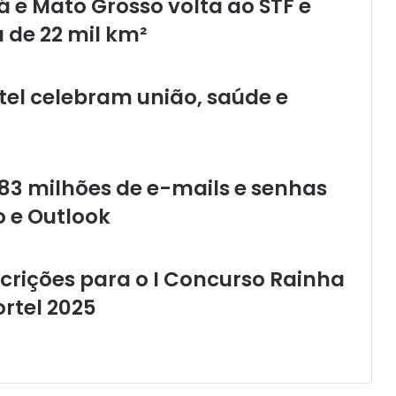
rá e Mato Grosso volta ao STF e
e
 de 22 mil km²
s
s
o
tel celebram união, saúde e
à
e
d
u
c
83 milhões de e-mails e senhas
a
ç
o e Outlook
ã
o
c
nscrições para o I Concurso Rainha
o
m
rtel 2025
i
n
a
u
g