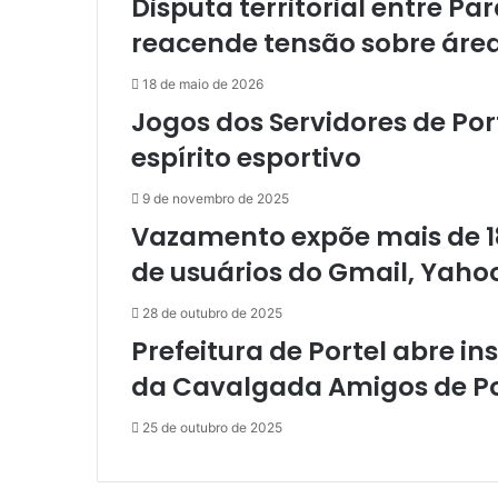
Disputa territorial entre Pa
n
reacende tensão sobre área
g
u
18 de maio de 2026
s
Jogos dos Servidores de Por
ã
o
espírito esportivo
i
n
9 de novembro de 2025
c
Vazamento expõe mais de 1
l
u
de usuários do Gmail, Yaho
í
d
28 de outubro de 2025
o
Prefeitura de Portel abre i
s
n
da Cavalgada Amigos de Po
o
P
25 de outubro de 2025
D
R
S