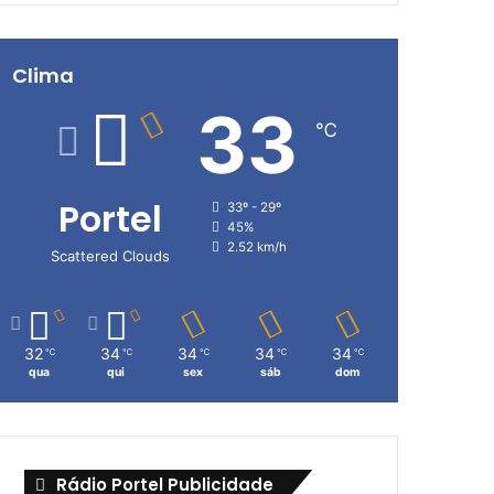
Clima
33
℃
Portel
33º - 29º
45%
2.52 km/h
Scattered Clouds
32
34
34
34
34
℃
℃
℃
℃
℃
qua
qui
sex
sáb
dom
Rádio Portel Publicidade