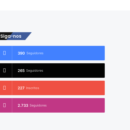
Siga-nos
390
Seguidores
265
Seguidores
227
Inscritos
2.733
Seguidores