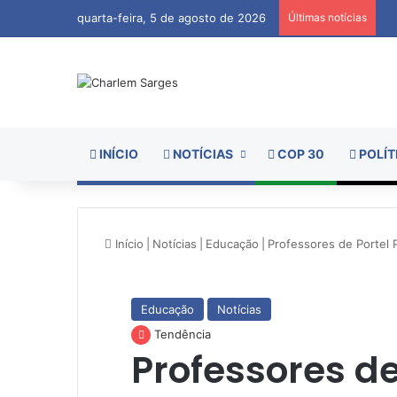
quarta-feira, 5 de agosto de 2026
Últimas notícias
INÍCIO
NOTÍCIAS
COP 30
POLÍT
Início
|
Notícias
|
Educação
|
Professores de Portel 
Educação
Notícias
Tendência
Professores de