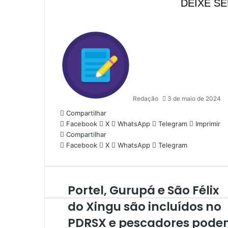
DEIXE S
Redação
3 de maio de 2024
Compartilhar
Facebook
X
WhatsApp
Telegram
Imprimir
Compartilhar
Facebook
X
WhatsApp
Telegram
Portel, Gurupá e São Félix
P
o
do Xingu são incluídos no
r
PDRSX e pescadores pod
t