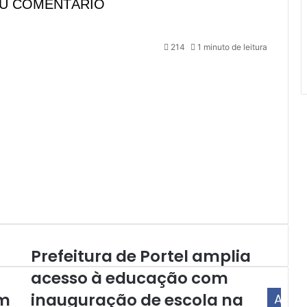
EU COMENTÁRIO
214
1 minuto de leitura
Prefeitura de Portel amplia
P
r
acesso à educação com
e
em
inauguração de escola na
f
A