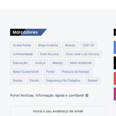
u
r
a
ç
ã
o
Marcadores
d
e
Avalia Portel
Bispo Emérito
Breves
COP 30
e
s
Criminalidade
Dom Azcona
Dom José Luiz Azcona
c
o
Educação
Justiça
Marajó
Meio Ambiente
l
Natal Sustentável
Portel
Prelazia do Marajó
a
n
Roubo
Saúde
Segurança No Trabalho
Semed
o
a
z
Portel Notícias: Informação rápida e confiável! 📰
o
n
a
Insira
r
o