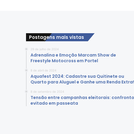
X
e
p
e
s
c
Postagens mais vistas
a
d
29 de julho de 2024
o
Adrenalina e Emoção Marcam Show de
r
Freestyle Motocross em Portel
e
8 de abril de 2024
s
Aquafest 2024: Cadastre sua Quitinete ou
p
Quarto para Aluguel e Ganhe uma Renda Extra!
o
d
8 de setembro de 2024
Tensão entre campanhas eleitorais: confront
e
evitado em passeata
m
s
e
r
i