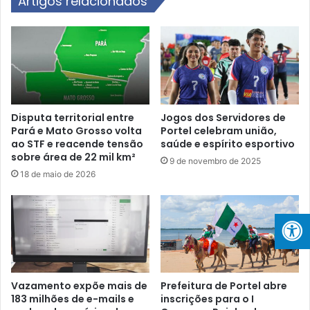
Artigos relacionados
u
r
r
e
s
m
o
P
d
o
e
r
f
t
o
e
Disputa territorial entre
Jogos dos Servidores de
r
Pará e Mato Grosso volta
Portel celebram união,
l
m
ao STF e reacende tensão
saúde e espírito esportivo
:
sobre área de 22 mil km²
a
S
9 de novembro de 2025
ç
h
18 de maio de 2026
ã
o
o
w
p
d
a
e
r
P
a
r
a
ê
Vazamento expõe mais de
Prefeitura de Portel abre
g
m
183 milhões de e-mails e
inscrições para o I
e
i