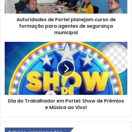
d
a
d
Autoridades de Portel planejam curso de
e
formação para agentes de segurança
s
d
municipal
e
P
D
o
i
r
a
t
d
e
o
l
T
p
r
l
a
a
b
n
Dia do Trabalhador em Portel: Show de Prêmios
a
e
e Música ao Vivo!
l
j
h
a
a
m
d
c
o