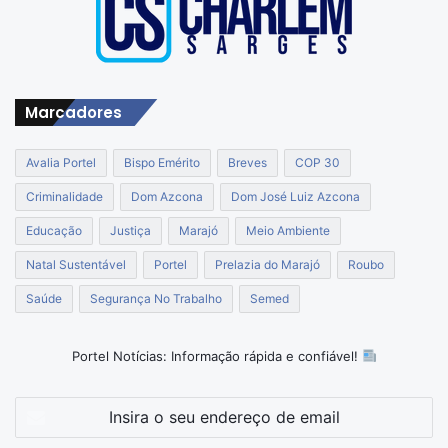
Marcadores
Avalia Portel
Bispo Emérito
Breves
COP 30
Criminalidade
Dom Azcona
Dom José Luiz Azcona
Educação
Justiça
Marajó
Meio Ambiente
Natal Sustentável
Portel
Prelazia do Marajó
Roubo
Saúde
Segurança No Trabalho
Semed
Portel Notícias: Informação rápida e confiável!
Insira
o