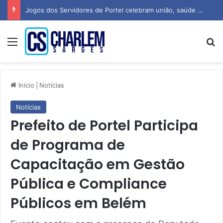
Jogos dos Servidores de Portel celebram união, saúde e espírito esportivo
Menu
P
Início
|
Notícias
Notícias
Prefeito de Portel Participa
de Programa de
Capacitação em Gestão
Pública e Compliance
Públicos em Belém