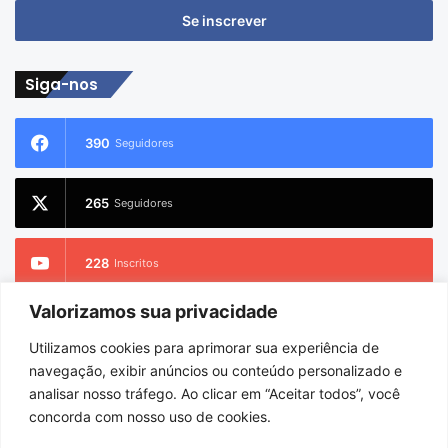
seu
endereço
de
email
Siga-nos
390
Seguidores
265
Seguidores
228
Inscritos
Valorizamos sua privacidade
2.733
Seguidores
Utilizamos cookies para aprimorar sua experiência de
navegação, exibir anúncios ou conteúdo personalizado e
analisar nosso tráfego. Ao clicar em “Aceitar todos”, você
concorda com nosso uso de cookies.
© Copyright 2026
Charlem Sarges
. Todos os direitos reservados |