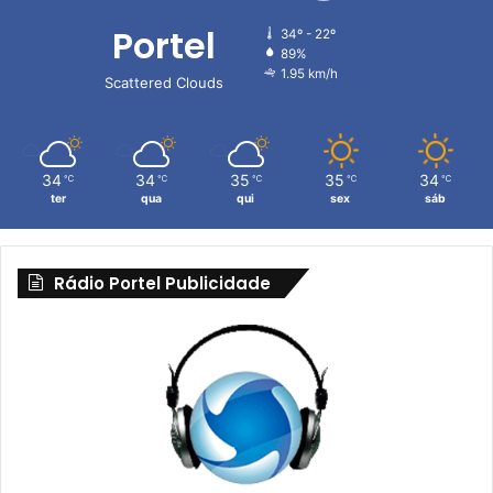
p
a
Portel
34º - 22º
l
89%
1.95 km/h
Scattered Clouds
34
34
35
35
34
℃
℃
℃
℃
℃
ter
qua
qui
sex
sáb
Rádio Portel Publicidade