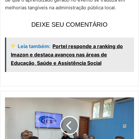
melhorias tangíveis na administração pública local.
DEIXE SEU COMENTÁRIO
Leia também:
Portel responde a ranking do
Imazon e destaca avanços nas áreas de
Educação, Saúde e Assistência Social
A
u
t
o
r
i