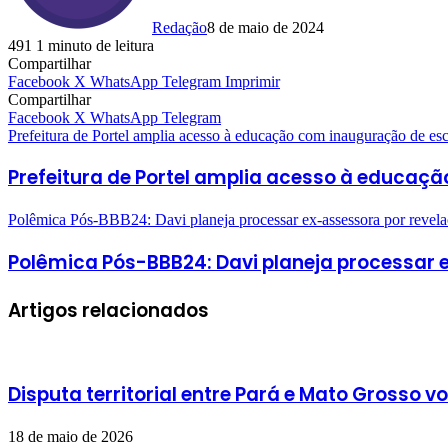
Redação
8 de maio de 2024
491
1 minuto de leitura
Compartilhar
Facebook
X
WhatsApp
Telegram
Imprimir
Compartilhar
Facebook
X
WhatsApp
Telegram
Prefeitura de Portel amplia acesso à educação com inauguração de esc
Prefeitura de Portel amplia acesso à educaçã
Polêmica Pós-BBB24: Davi planeja processar ex-assessora por revela
Polêmica Pós-BBB24: Davi planeja processar 
Artigos relacionados
Disputa territorial entre Pará e Mato Grosso v
18 de maio de 2026