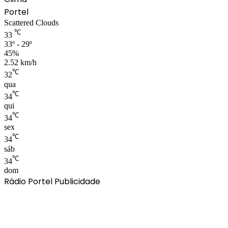
Portel
Scattered Clouds
℃
33
33º - 29º
45%
2.52 km/h
℃
32
qua
℃
34
qui
℃
34
sex
℃
34
sáb
℃
34
dom
Rádio Portel Publicidade