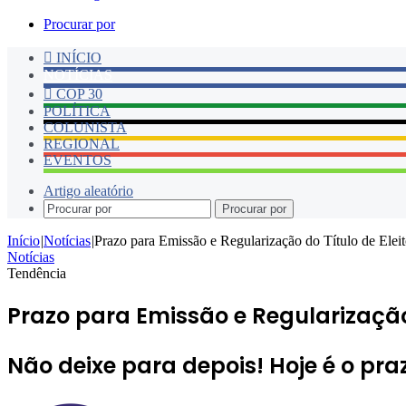
Procurar por
INÍCIO
NOTÍCIAS
COP 30
POLÍTICA
COLUNISTA
REGIONAL
EVENTOS
Artigo aleatório
Procurar por
Início
|
Notícias
|
Prazo para Emissão e Regularização do Título de Elei
Notícias
Tendência
Prazo para Emissão e Regularização 
Não deixe para depois! Hoje é o praz