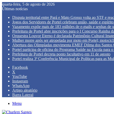
quarta-feira, 5 de agosto de 2026
Últimas notícias
Disputa territorial entre Pará e Mato Grosso volta ao STF e re
Jogos dos Servidores de Portel celebram união, saúde e espírito
Vazamento expõe mais de 183 milhões de e-mails e senhas de 
Prefeitura de Portel abre inscrições para o I Concurso Rainha
Orquestra Louvor Eterno é declarada Patrimônio Cultural Imate
Mulher morre após ser atropelada por moto em Portel; motocicli
Abertura das Olimpíadas movimenta EMEF Dilma dos Santos Ca
Portel participa de oficina do Programa Saúde na Escola para o 
Prefeitura de Portel decreta ponto facultativo em 11 de agosto
Portel realiza 3ª Conferência Municipal de Políticas para as Mu
Facebook
X
YouTube
Instagram
WhatsApp
Artigo aleatório
Barra Lateral
Menu