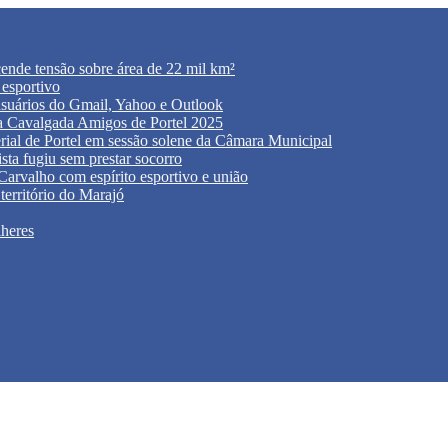
acende tensão sobre área de 22 mil km²
 esportivo
usuários do Gmail, Yahoo e Outlook
 da Cavalgada Amigos de Portel 2025
rial de Portel em sessão solene da Câmara Municipal
sta fugiu sem prestar socorro
rvalho com espírito esportivo e união
território do Marajó
lheres