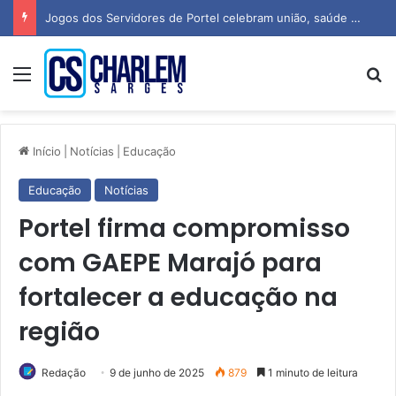
Jogos dos Servidores de Portel celebram união, saúde e espírito esportivo
Menu
Pr
Início
|
Notícias
|
Educação
Educação
Notícias
Portel firma compromisso
com GAEPE Marajó para
fortalecer a educação na
região
Redação
9 de junho de 2025
879
1 minuto de leitura