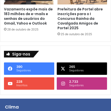
Vazamento expõe mais de
Prefeitura de Portel abre
183 milhões de e-mails e
inscrições para o I
senhas de usuários do
Concurso Rainha da
Gmail, Yahoo e Outlook
Cavalgada Amigos de
Portel 2025
28 de outubro de 2025
25 de outubro de 2025
Siga-nos
390
265
Seguidores
Seguidores
228
2.733
Inscritos
Seguidores
Clima