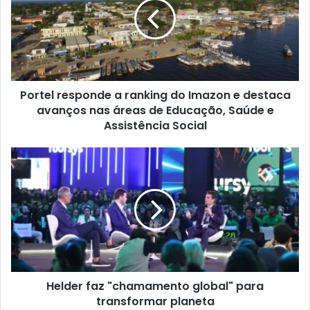
ranking
do
Imazon
e
destaca
avanços
Portel responde a ranking do Imazon e destaca
nas
áreas
avanços nas áreas de Educação, Saúde e
de
Assistência Social
Educação,
Saúde
Helder
e
faz
Assistência
"chamamento
Social
global"
para
transformar
planeta
Helder faz "chamamento global" para
transformar planeta