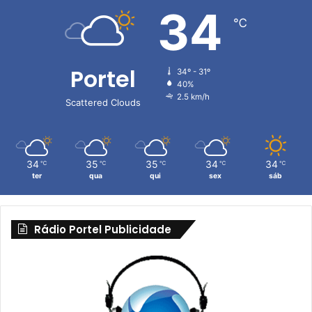
34
℃
Portel
34º - 31º
40%
2.5 km/h
Scattered Clouds
34
35
35
34
34
℃
℃
℃
℃
℃
ter
qua
qui
sex
sáb
Rádio Portel Publicidade