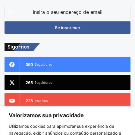
Insira
o
seu
endereço
de
email
Siga-nos
390
Seguidores
265
Seguidores
228
Inscritos
Valorizamos sua privacidade
2.733
Seguidores
Utilizamos cookies para aprimorar sua experiência de
navegação, exibir anúncios ou conteúdo personalizado e