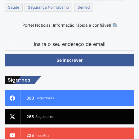
Saúde
Segurança No Trabalho
Semed
Portel Notícias: Informação rápida e confiável!
Insira
o
seu
endereço
de
email
Siga-nos
390
Seguidores
265
Seguidores
228
Inscritos