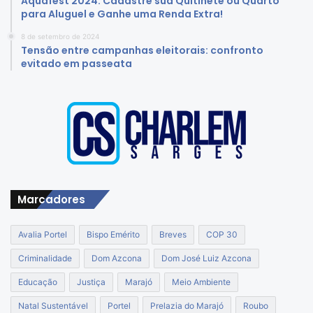
Aquafest 2024: Cadastre sua Quitinete ou Quarto
para Aluguel e Ganhe uma Renda Extra!
8 de setembro de 2024
Tensão entre campanhas eleitorais: confronto
evitado em passeata
Marcadores
Avalia Portel
Bispo Emérito
Breves
COP 30
Criminalidade
Dom Azcona
Dom José Luiz Azcona
Educação
Justiça
Marajó
Meio Ambiente
Natal Sustentável
Portel
Prelazia do Marajó
Roubo