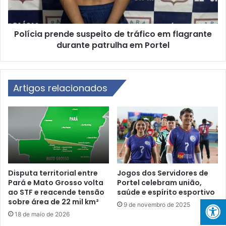
a
a
r
p
c
r
a
Polícia prende suspeito de tráfico em flagrante
e
m
durante patrulha em Portel
n
S
d
h
e
o
s
w
Artigos relacionados
u
d
s
e
p
F
e
r
i
e
t
e
o
s
d
t
e
Disputa territorial entre
Jogos dos Servidores de
y
Pará e Mato Grosso volta
Portel celebram união,
t
ao STF e reacende tensão
saúde e espírito esportivo
l
r
sobre área de 22 mil km²
e
á
9 de novembro de 2025
M
f
18 de maio de 2026
o
i