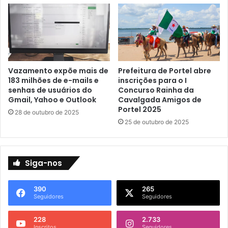
t
c
o
o
c
e
r
m
o
f
s
l
Vazamento expõe mais de
Prefeitura de Portel abre
s
a
183 milhões de e-mails e
inscrições para o I
e
g
senhas de usuários do
Concurso Rainha da
m
r
Gmail, Yahoo e Outlook
Cavalgada Amigos de
P
a
Portel 2025
28 de outubro de 2025
o
n
25 de outubro de 2025
r
t
t
e
e
d
l
u
Siga-nos
r
a
390
265
n
Seguidores
Seguidores
t
e
228
2.733
p
Inscritos
Seguidores