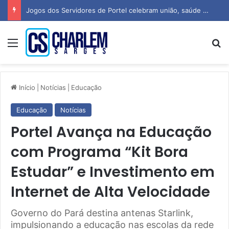
Vazamento expõe mais de 183 milhões de e-mails e senhas de usuários do Gmail, Yahoo e Outlook
Menu
P
Início
|
Notícias
|
Educação
Educação
Notícias
Portel Avança na Educação
com Programa “Kit Bora
Estudar” e Investimento em
Internet de Alta Velocidade
Governo do Pará destina antenas Starlink,
impulsionando a educação nas escolas da rede