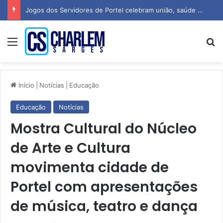
Jogos dos Servidores de Portel celebram união, saúde e espírito esportivo
Menu
P
Início
|
Notícias
|
Educação
Educação
Notícias
Mostra Cultural do Núcleo
de Arte e Cultura
movimenta cidade de
Portel com apresentações
de música, teatro e dança