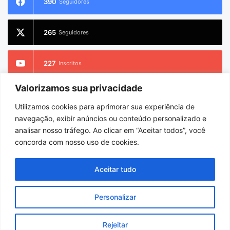
390
Seguidores
265
Seguidores
227
Inscritos
Valorizamos sua privacidade
2.733
Seguidores
Utilizamos cookies para aprimorar sua experiência de
navegação, exibir anúncios ou conteúdo personalizado e
analisar nosso tráfego. Ao clicar em “Aceitar todos”, você
concorda com nosso uso de cookies.
© Copyright 2026
Charlem Sarges
. Todos os direitos reservados |
Hospedado por
i9 Digital
Aceitar tudo
Início
Sobre
Equipe
Personalizar
Facebook
X
YouTube
Instagram
WhatsApp
Rejeitar