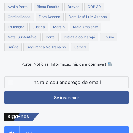
Avalia Portel
Bispo Emérito
Breves
COP 30
Criminalidade
Dom Azcona
Dom José Luiz Azcona
Educação
Justiça
Marajó
Meio Ambiente
Natal Sustentável
Portel
Prelazia do Marajó
Roubo
Saúde
Segurança No Trabalho
Semed
Portel Notícias: Informação rápida e confiável!
Insira
o
seu
endereço
de
email
Siga-nos