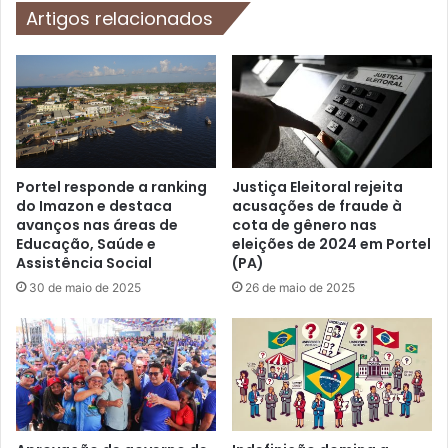
a
Artigos relacionados
r
n
a
ç
l
a
e
e
m
p
P
r
o
o
r
m
t
Portel responde a ranking
Justiça Eleitoral rejeita
e
do Imazon e destaca
acusações de fraude à
e
t
avanços nas áreas de
cota de gênero nas
l
Educação, Saúde e
eleições de 2024 em Portel
e
:
Assistência Social
(PA)
i
P
m
30 de maio de 2025
26 de maio de 2025
a
p
u
u
l
l
o
s
F
i
e
o
r
n
r