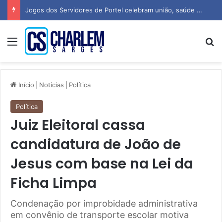
Jogos dos Servidores de Portel celebram união, saúde e espírito esportivo
Menu
P
Início
|
Notícias
|
Política
Política
Juiz Eleitoral cassa
candidatura de João de
Jesus com base na Lei da
Ficha Limpa
Condenação por improbidade administrativa
em convênio de transporte escolar motiva