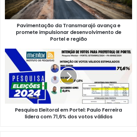
n
t
a
Pavimentação da Transmarajó avança e
ç
promete impulsionar desenvolvimento de
ã
o
Portel e região
d
a
P
T
e
r
s
a
q
n
u
s
i
m
s
a
a
r
E
a
Pesquisa Eleitoral em Portel: Paulo Ferreira
l
j
lidera com 71,6% dos votos válidos
e
ó
i
a
t
v
o