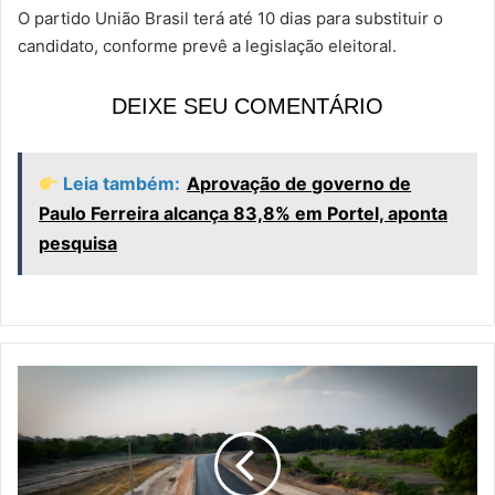
O partido União Brasil terá até 10 dias para substituir o
candidato, conforme prevê a legislação eleitoral.
DEIXE SEU COMENTÁRIO
Leia também:
Aprovação de governo de
Paulo Ferreira alcança 83,8% em Portel, aponta
pesquisa
P
a
v
i
m
e