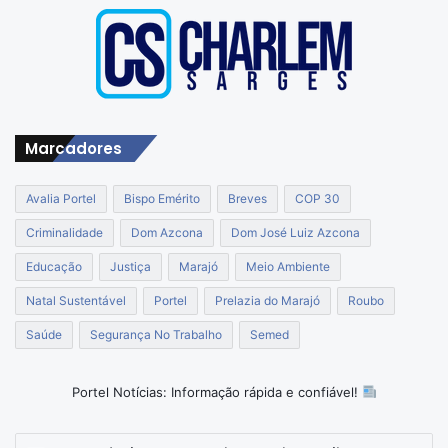
Marcadores
Avalia Portel
Bispo Emérito
Breves
COP 30
Criminalidade
Dom Azcona
Dom José Luiz Azcona
Educação
Justiça
Marajó
Meio Ambiente
Natal Sustentável
Portel
Prelazia do Marajó
Roubo
Saúde
Segurança No Trabalho
Semed
Portel Notícias: Informação rápida e confiável!
Insira