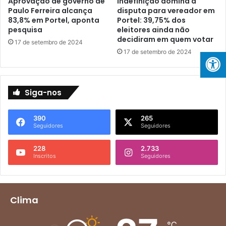
Aprovação de governo de
Indefinição domina a
a
e
Paulo Ferreira alcança
disputa para vereador em
r
i
83,8% em Portel, aponta
Portel: 39,75% dos
d
r
pesquisa
eleitores ainda não
e
a
decidiram em quem votar
17 de setembro de 2024
s
l
17 de setembro de 2024
e
i
n
d
v
e
o
r
Siga-nos
l
a
v
c
390
265
i
o
Seguidores
Seguidores
m
m
e
7
228
2.733
n
1
Inscritos
Seguidores
t
,
o
6
d
%
e
d
Clima
P
o
o
s
℃
r