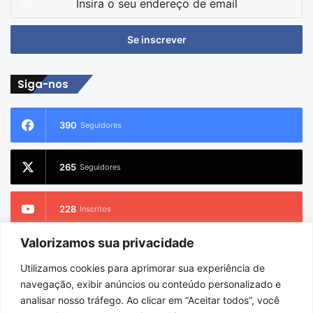
o
seu
endereço
de
email
Siga-nos
390
Seguidores
265
Seguidores
228
Inscritos
Valorizamos sua privacidade
2.733
Seguidores
Utilizamos cookies para aprimorar sua experiência de
navegação, exibir anúncios ou conteúdo personalizado e
analisar nosso tráfego. Ao clicar em “Aceitar todos”, você