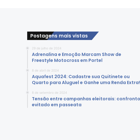
n
d
i
a
l
s
Postagens mais vistas
o
b
29 de julho de 2024
Adrenalina e Emoção Marcam Show de
r
Freestyle Motocross em Portel
e
M
8 de abril de 2024
u
Aquafest 2024: Cadastre sua Quitinete ou
d
Quarto para Aluguel e Ganhe uma Renda Extra!
a
8 de setembro de 2024
n
Tensão entre campanhas eleitorais: confront
ç
evitado em passeata
a
s
C
l
i
m