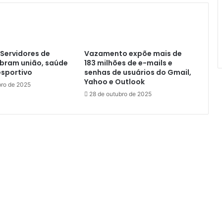
ó
s
e
R
e
Servidores de
Vazamento expõe mais de
ú
ebram união, saúde
183 milhões de e-mails e
n
esportivo
senhas de usuários do Gmail,
e
Yahoo e Outlook
ro de 2025
m
28 de outubro de 2025
p
a
r
a
F
o
r
t
a
l
e
c