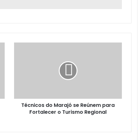
T
é
c
n
i
c
o
s
d
Técnicos do Marajó se Reúnem para
o
Fortalecer o Turismo Regional
M
a
r
a
j