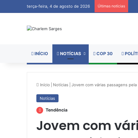
terça-feira, 4 de agosto de 2026
Últimas notícias
INÍCIO
NOTÍCIAS
COP 30
POLÍT
Início
|
Notícias
|
Jovem com várias passagens pela 
Notícias
Tendência
Jovem com vár