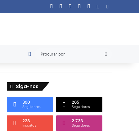
Facebook
X
YouTube
Instagram
WhatsApp
Artigo aleatório
Barra Lateral
Artigo aleatório
Procurar
por
Siga-nos
390
265
Seguidores
Seguidores
228
2.733
Inscritos
Seguidores