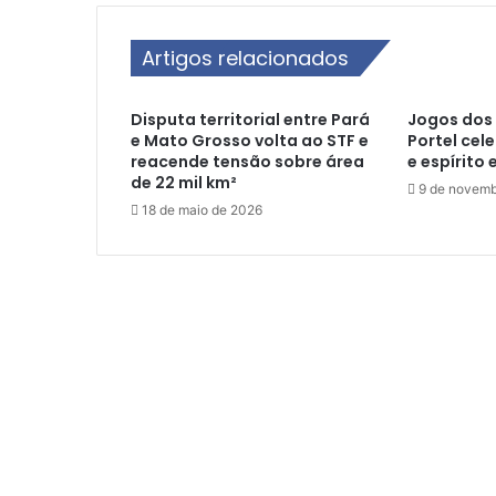
r
a
Artigos relacionados
S
e
d
Disputa territorial entre Pará
Jogos dos 
i
e Mato Grosso volta ao STF e
Portel cel
a
reacende tensão sobre área
e espírito 
r
de 22 mil km²
9 de novemb
C
18 de maio de 2026
o
n
f
e
r
ê
n
c
i
a
M
u