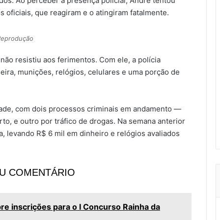
os. Ao perceber a presença policial, André tentou
os oficiais, que reagiram e o atingiram fatalmente.
eprodução
não resistiu aos ferimentos. Com ele, a polícia
ira, munições, relógios, celulares e uma porção de
idade, com dois processos criminais em andamento —
o, e outro por tráfico de drogas. Na semana anterior
a, levando R$ 6 mil em dinheiro e relógios avaliados
EU COMENTÁRIO
bre inscrições para o I Concurso Rainha da