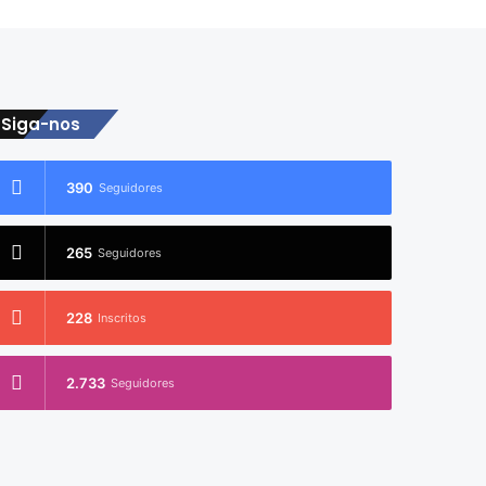
Siga-nos
390
Seguidores
265
Seguidores
228
Inscritos
2.733
Seguidores