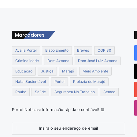
e
r
o
T
u
r
Marcadores
i
s
Avalia Portel
Bispo Emérito
Breves
COP 30
m
o
Criminalidade
Dom Azcona
Dom José Luiz Azcona
R
Educação
Justiça
Marajó
Meio Ambiente
e
g
Natal Sustentável
Portel
Prelazia do Marajó
i
o
Roubo
Saúde
Segurança No Trabalho
Semed
o
n
a
Portel Notícias: Informação rápida e confiável! 📰
l
Insira
o