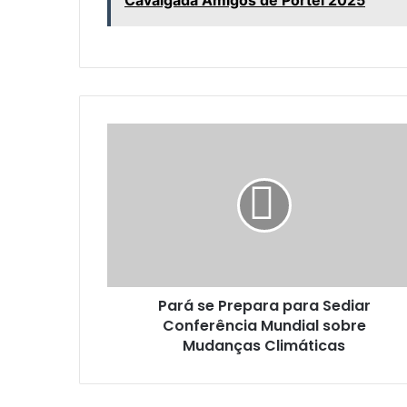
Cavalgada Amigos de Portel 2025
P
a
r
á
s
e
P
r
e
Pará se Prepara para Sediar
p
Conferência Mundial sobre
a
r
Mudanças Climáticas
a
p
a