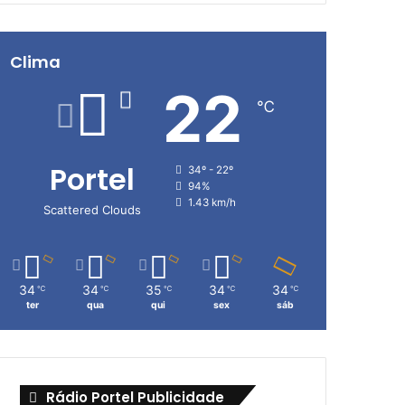
Clima
22
℃
Portel
34º - 22º
94%
1.43 km/h
Scattered Clouds
34
34
35
34
34
℃
℃
℃
℃
℃
ter
qua
qui
sex
sáb
Rádio Portel Publicidade