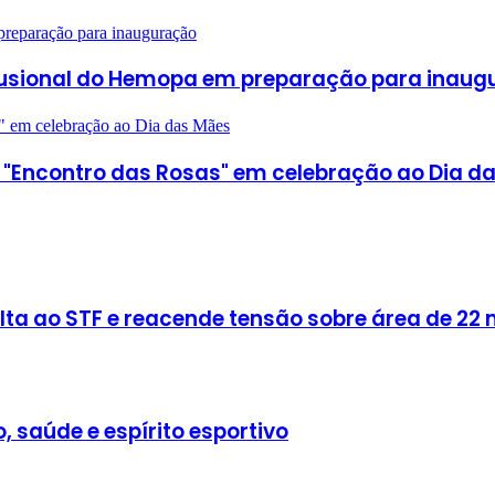
 preparação para inauguração
ansfusional do Hemopa em preparação para inau
s" em celebração ao Dia das Mães
to "Encontro das Rosas" em celebração ao Dia d
olta ao STF e reacende tensão sobre área de 22 
, saúde e espírito esportivo