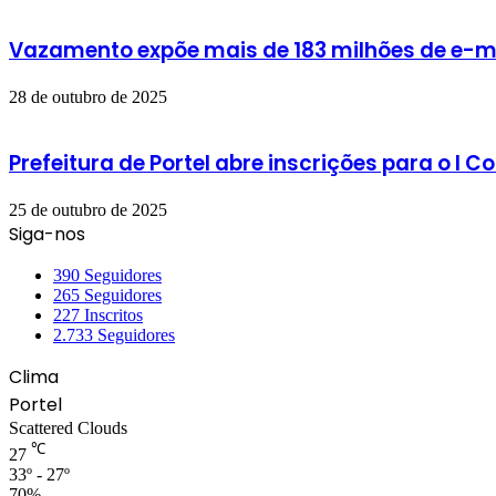
Vazamento expõe mais de 183 milhões de e-ma
28 de outubro de 2025
Prefeitura de Portel abre inscrições para o I
25 de outubro de 2025
Siga-nos
390
Seguidores
265
Seguidores
227
Inscritos
2.733
Seguidores
Clima
Portel
Scattered Clouds
℃
27
33º - 27º
70%