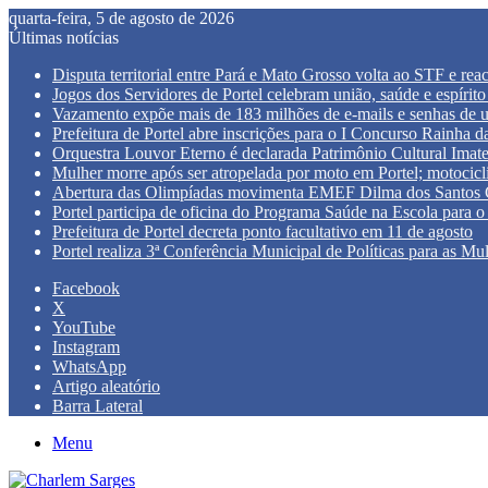
quarta-feira, 5 de agosto de 2026
Últimas notícias
Disputa territorial entre Pará e Mato Grosso volta ao STF e re
Jogos dos Servidores de Portel celebram união, saúde e espírito
Vazamento expõe mais de 183 milhões de e-mails e senhas de 
Prefeitura de Portel abre inscrições para o I Concurso Rainha
Orquestra Louvor Eterno é declarada Patrimônio Cultural Imate
Mulher morre após ser atropelada por moto em Portel; motocicli
Abertura das Olimpíadas movimenta EMEF Dilma dos Santos Ca
Portel participa de oficina do Programa Saúde na Escola para o 
Prefeitura de Portel decreta ponto facultativo em 11 de agosto
Portel realiza 3ª Conferência Municipal de Políticas para as Mu
Facebook
X
YouTube
Instagram
WhatsApp
Artigo aleatório
Barra Lateral
Menu