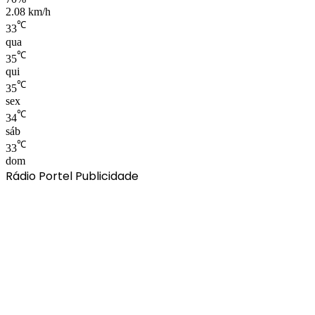
2.08 km/h
℃
33
qua
℃
35
qui
℃
35
sex
℃
34
sáb
℃
33
dom
Rádio Portel Publicidade