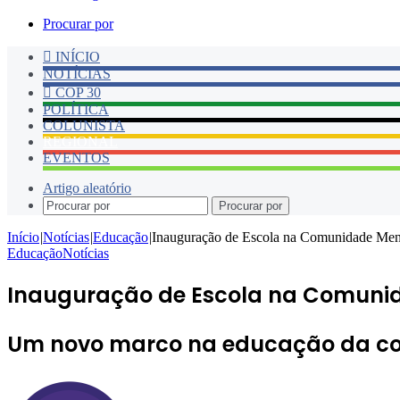
Procurar por
INÍCIO
NOTÍCIAS
COP 30
POLÍTICA
COLUNISTA
REGIONAL
EVENTOS
Artigo aleatório
Procurar por
Início
|
Notícias
|
Educação
|
Inauguração de Escola na Comunidade Men
Educação
Notícias
Inauguração de Escola na Comunid
Um novo marco na educação da co