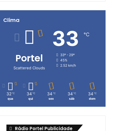
Clima
33
℃
Portel
33º - 29º
45%
2.52 km/h
Scattered Clouds
32
34
34
34
34
℃
℃
℃
℃
℃
qua
qui
sex
sáb
dom
Rádio Portel Publicidade