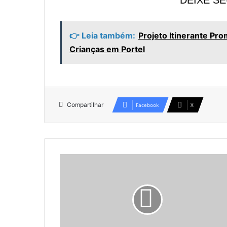
DEIXE S
👉 Leia também:
Projeto Itinerante Pr
Crianças em Portel
Compartilhar
Facebook
X
P
o
r
t
e
l
p