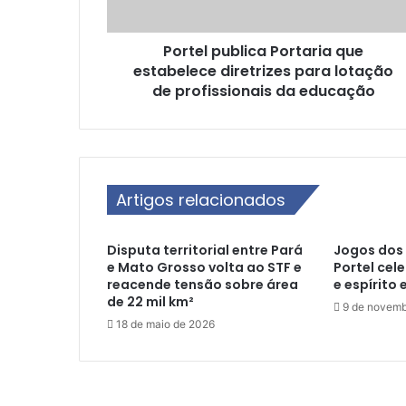
u
b
Portel publica Portaria que
l
estabelece diretrizes para lotação
i
c
de profissionais da educação
a
P
o
r
t
Artigos relacionados
a
r
i
Disputa territorial entre Pará
Jogos dos 
a
e Mato Grosso volta ao STF e
Portel cel
q
reacende tensão sobre área
e espírito 
u
de 22 mil km²
9 de novemb
e
18 de maio de 2026
e
s
t
a