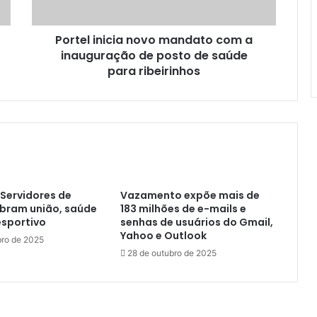
n
i
Portel inicia novo mandato com a
c
inauguração de posto de saúde
i
a
para ribeirinhos
n
o
v
o
m
a
n
d
Servidores de
Vazamento expõe mais de
a
ebram união, saúde
183 milhões de e-mails e
t
esportivo
senhas de usuários do Gmail,
o
Yahoo e Outlook
ro de 2025
c
28 de outubro de 2025
o
m
a
i