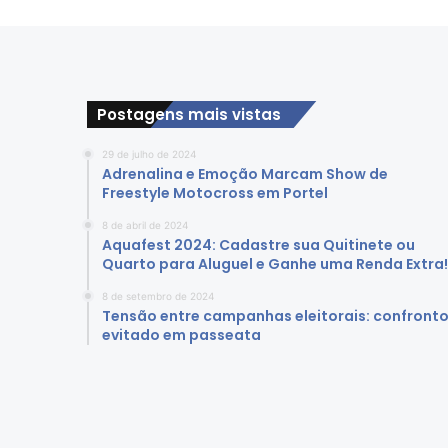
b
e
l
e
c
e
Postagens mais vistas
d
i
29 de julho de 2024
Adrenalina e Emoção Marcam Show de
r
Freestyle Motocross em Portel
e
t
8 de abril de 2024
r
Aquafest 2024: Cadastre sua Quitinete ou
i
Quarto para Aluguel e Ganhe uma Renda Extra!
z
8 de setembro de 2024
e
Tensão entre campanhas eleitorais: confront
s
evitado em passeata
p
a
r
a
l
o