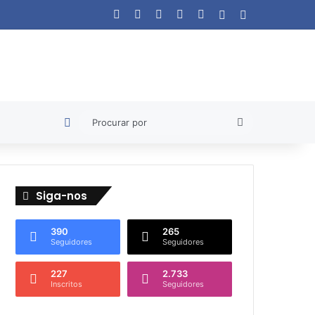
Facebook
X
YouTube
Instagram
WhatsApp
Artigo aleatório
Barra Lateral
Artigo aleatório
Procurar
por
Siga-nos
390
265
Seguidores
Seguidores
227
2.733
Inscritos
Seguidores