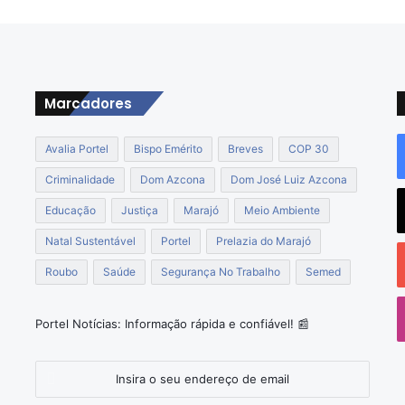
n
a
u
g
u
r
Marcadores
a
ç
Avalia Portel
Bispo Emérito
Breves
COP 30
ã
o
Criminalidade
Dom Azcona
Dom José Luiz Azcona
d
Educação
Justiça
Marajó
Meio Ambiente
e
p
Natal Sustentável
Portel
Prelazia do Marajó
o
s
Roubo
Saúde
Segurança No Trabalho
Semed
o
t
o
Portel Notícias: Informação rápida e confiável! 📰
d
e
s
Insira
a
o
ú