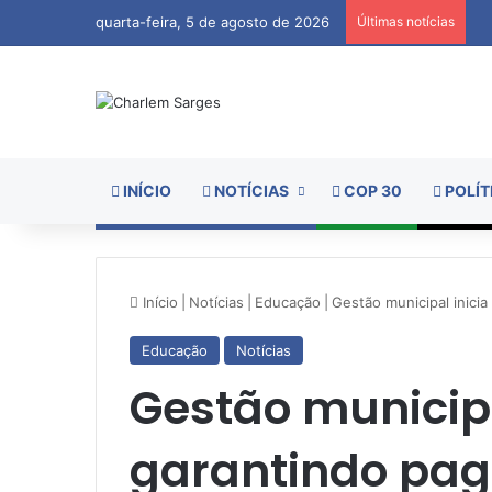
quarta-feira, 5 de agosto de 2026
Últimas notícias
INÍCIO
NOTÍCIAS
COP 30
POLÍT
Início
|
Notícias
|
Educação
|
Gestão municipal inici
Educação
Notícias
Gestão municipa
garantindo pag