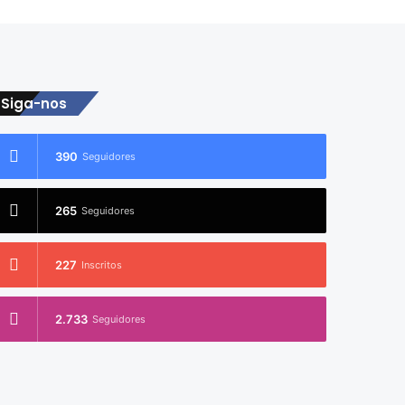
Siga-nos
390
Seguidores
265
Seguidores
227
Inscritos
2.733
Seguidores