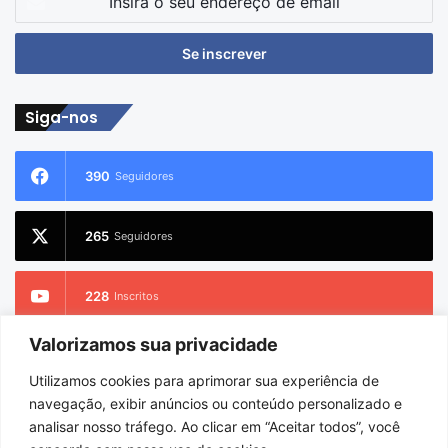
o
seu
endereço
de
email
Siga-nos
390
Seguidores
265
Seguidores
228
Inscritos
Valorizamos sua privacidade
2.733
Seguidores
Utilizamos cookies para aprimorar sua experiência de
navegação, exibir anúncios ou conteúdo personalizado e
analisar nosso tráfego. Ao clicar em “Aceitar todos”, você