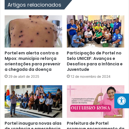
e
Artigos relacionados
n
t
o
d
a
s
R
e
Portel em alerta contra a
Participação de Portel no
d
Mpox: município reforça
Selo UNICEF: Avanços e
orientações para prevenir
Desafios para a Infância e
e
a chegada da doença
Juventude
s
d
29 de abril de 2025
12 de novembro de 2024
e
D
e
s
i
n
f
Portel inaugura novas alas
Prefeitura de Portel
o
de urgência e emergência
promove encerramento da