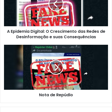
d
e
m
i
a
A Epidemia Digital: O Crescimento das Redes de
D
Desinformação e suas Consequências
i
g
i
N
t
o
a
t
l
a
:
d
O
e
C
R
r
e
e
p
s
Nota de Repúdio
ú
c
d
i
i
m
o