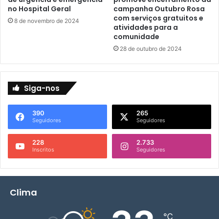
r
no Hospital Geral
campanha Outubro Rosa
m
com serviços gratuitos e
8 de novembro de 2024
a
atividades para a
ç
comunidade
ã
28 de outubro de 2024
o
e
s
u
Siga-nos
a
s
390
265
C
Seguidores
Seguidores
o
n
228
2.733
s
Inscritos
Seguidores
e
q
u
ê
Clima
n
c
℃
i