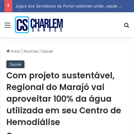
Jogos dos Servidores de Portel celebram união, saúde e espírito esportivo
Menu
P
Início
|
Notícias
|
Saúde
Saúde
Com projeto sustentável,
Regional do Marajó vai
aproveitar 100% da água
utilizada em seu Centro de
Hemodiálise