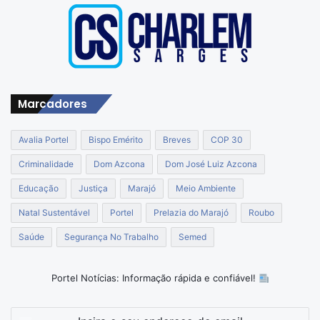
Marcadores
Avalia Portel
Bispo Emérito
Breves
COP 30
Criminalidade
Dom Azcona
Dom José Luiz Azcona
Educação
Justiça
Marajó
Meio Ambiente
Natal Sustentável
Portel
Prelazia do Marajó
Roubo
Saúde
Segurança No Trabalho
Semed
Portel Notícias: Informação rápida e confiável!
Insira