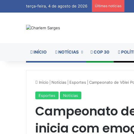
terça-feira, 4 de agosto de 2026
Últimas notícias
INÍCIO
NOTÍCIAS
COP 30
POLÍT
Início
|
Notícias
|
Esportes
|
Campeonato de Vôlei Po
Esportes
Notícias
Campeonato de 
inicia com emo