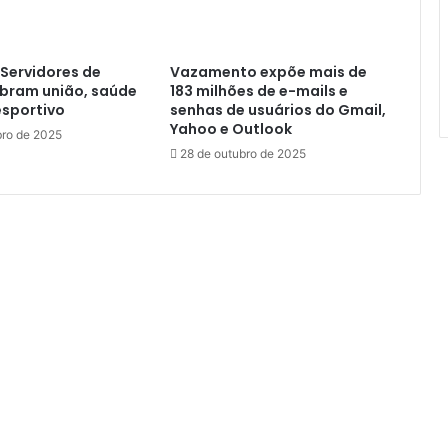
r
a
n
Servidores de
Vazamento expõe mais de
ç
ebram união, saúde
183 milhões de e-mails e
a
esportivo
senhas de usuários do Gmail,
:
Yahoo e Outlook
ro de 2025
I
28 de outubro de 2025
n
v
e
s
t
i
m
e
n
t
o
s
e
m