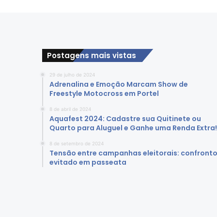
e
m
a
n
d
Postagens mais vistas
a
d
29 de julho de 2024
u
Adrenalina e Emoção Marcam Show de
r
Freestyle Motocross em Portel
a
n
8 de abril de 2024
t
Aquafest 2024: Cadastre sua Quitinete ou
Quarto para Aluguel e Ganhe uma Renda Extra!
e
o
8 de setembro de 2024
C
Tensão entre campanhas eleitorais: confront
a
evitado em passeata
r
n
a
v
a