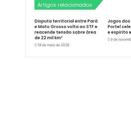
Artigos relacionados
s
m
o
Disputa territorial entre Pará
Jogos dos 
L
e Mato Grosso volta ao STF e
Portel cel
o
reacende tensão sobre área
e espírito 
c
de 22 mil km²
9 de novemb
a
18 de maio de 2026
l
:
P
e
s
q
u
i
s
a
s
d
e
D