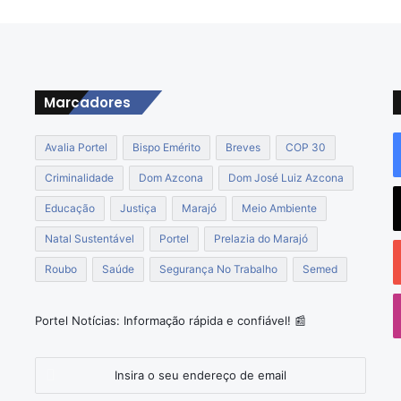
V
i
a
t
u
Marcadores
r
a
s
Avalia Portel
Bispo Emérito
Breves
COP 30
e
Criminalidade
Dom Azcona
Dom José Luiz Azcona
E
f
Educação
Justiça
Marajó
Meio Ambiente
e
t
Natal Sustentável
Portel
Prelazia do Marajó
i
Roubo
Saúde
Segurança No Trabalho
Semed
v
o
o
e
Portel Notícias: Informação rápida e confiável! 📰
m
P
Insira
o
o
r