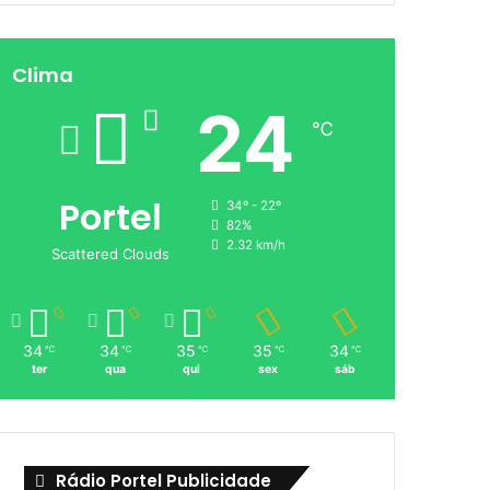
Clima
24
℃
Portel
34º - 22º
82%
2.32 km/h
Scattered Clouds
34
34
35
35
34
℃
℃
℃
℃
℃
ter
qua
qui
sex
sáb
Rádio Portel Publicidade