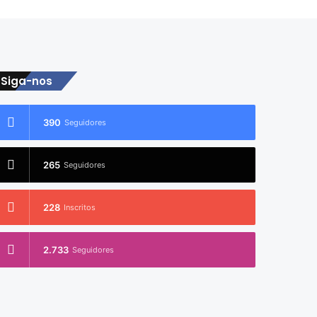
Siga-nos
390
Seguidores
265
Seguidores
228
Inscritos
2.733
Seguidores