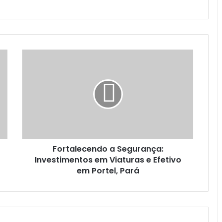
F
o
r
t
a
l
e
c
e
Fortalecendo a Segurança:
n
Investimentos em Viaturas e Efetivo
d
o
em Portel, Pará
a
S
e
g
u