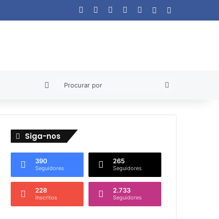
Facebook
X
YouTube
Instagram
WhatsApp
Artigo aleatório
Barra Lateral
Artigo aleatório
Procurar
por
Siga-nos
390
265
Seguidores
Seguidores
228
2.733
Inscritos
Seguidores