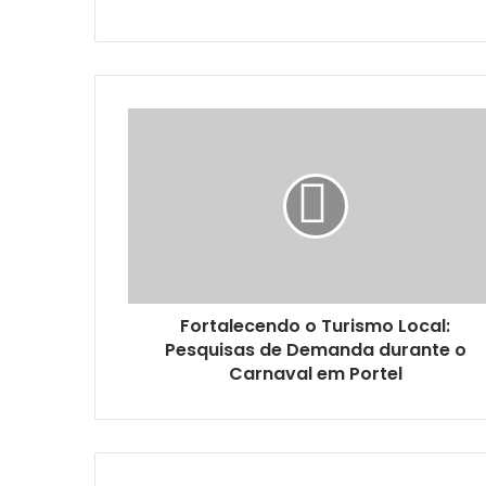
F
o
r
t
a
l
e
c
e
Fortalecendo o Turismo Local:
n
Pesquisas de Demanda durante o
d
o
Carnaval em Portel
o
T
u
r
i