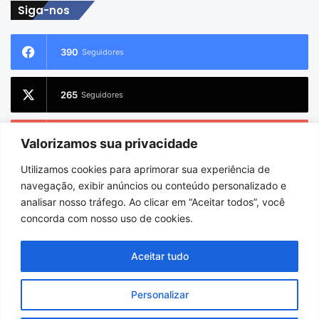
Siga-nos
390
Seguidores
265
Seguidores
228
Inscritos
Valorizamos sua privacidade
Utilizamos cookies para aprimorar sua experiência de
2.733
Seguidores
navegação, exibir anúncios ou conteúdo personalizado e
analisar nosso tráfego. Ao clicar em “Aceitar todos”, você
concorda com nosso uso de cookies.
© Copyright 2026
Charlem Sarges
. Todos os direitos reservados |
Aceitar tudo
Hospedado por
i9 Digital
Personalizar
Início
Sobre
Equipe