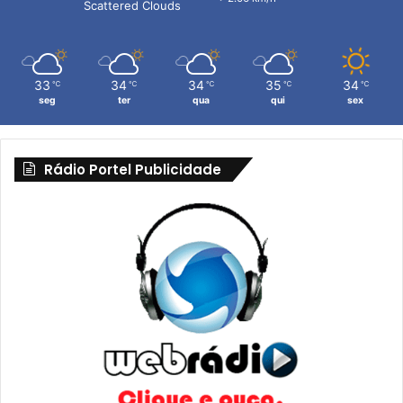
Scattered Clouds
33
34
34
35
34
℃
℃
℃
℃
℃
seg
ter
qua
qui
sex
Rádio Portel Publicidade