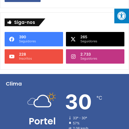
Siga-nos
390
265
Seguidores
Seguidores
228
2.733
Inscritos
Seguidores
Clima
30
℃
Portel
33º - 30º
57%
2.06 km/h