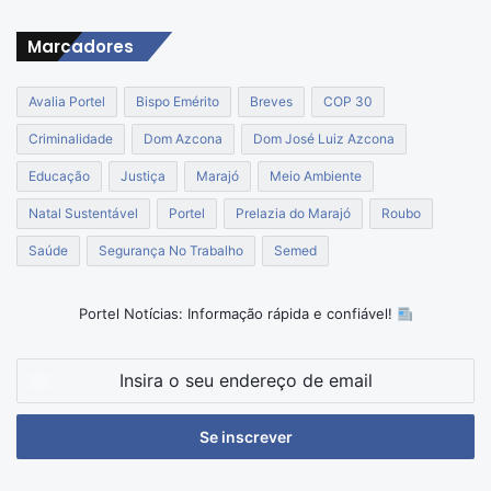
Marcadores
Avalia Portel
Bispo Emérito
Breves
COP 30
Criminalidade
Dom Azcona
Dom José Luiz Azcona
Educação
Justiça
Marajó
Meio Ambiente
Natal Sustentável
Portel
Prelazia do Marajó
Roubo
Saúde
Segurança No Trabalho
Semed
Portel Notícias: Informação rápida e confiável!
Insira
o
seu
endereço
de
email