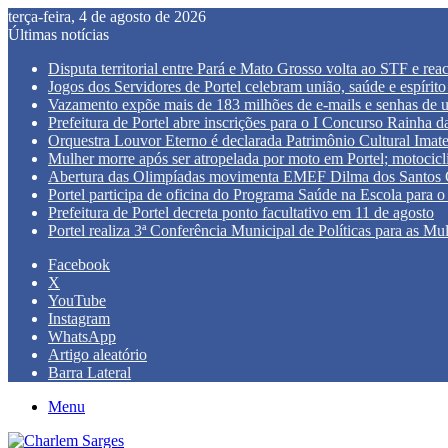
terça-feira, 4 de agosto de 2026
Últimas notícias
Disputa territorial entre Pará e Mato Grosso volta ao STF e re
Jogos dos Servidores de Portel celebram união, saúde e espírito
Vazamento expõe mais de 183 milhões de e-mails e senhas de 
Prefeitura de Portel abre inscrições para o I Concurso Rainha
Orquestra Louvor Eterno é declarada Patrimônio Cultural Imate
Mulher morre após ser atropelada por moto em Portel; motocicli
Abertura das Olimpíadas movimenta EMEF Dilma dos Santos Ca
Portel participa de oficina do Programa Saúde na Escola para o 
Prefeitura de Portel decreta ponto facultativo em 11 de agosto
Portel realiza 3ª Conferência Municipal de Políticas para as Mu
Facebook
X
YouTube
Instagram
WhatsApp
Artigo aleatório
Barra Lateral
Menu