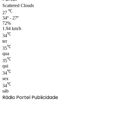
Scattered Clouds
℃
27
34º - 27º
72%
1.94 km/h
℃
34
ter
℃
35
qua
℃
35
qui
℃
34
sex
℃
34
sáb
Rádio Portel Publicidade