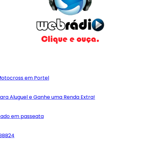
otocross em Portel
para Aluguel e Ganhe uma Renda Extra!
itado em passeata
 BBB24