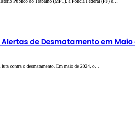
istério Público do Trabalho (MPT), a Polícia Federal (PF) e…
s Alertas de Desmatamento em Maio
 na luta contra o desmatamento. Em maio de 2024, o…