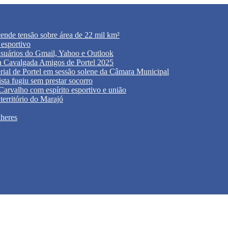
acende tensão sobre área de 22 mil km²
 esportivo
usuários do Gmail, Yahoo e Outlook
 da Cavalgada Amigos de Portel 2025
rial de Portel em sessão solene da Câmara Municipal
sta fugiu sem prestar socorro
rvalho com espírito esportivo e união
território do Marajó
lheres